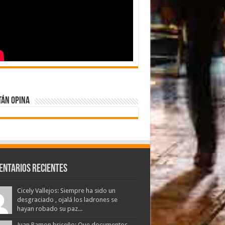
tán Opina
entarios Recientes
Cicely Vallejos: Siempre ha sido un
desgraciado , ojalá los ladrones se
hayan robado su paz...
Juan Ramon briceño: Que documentos