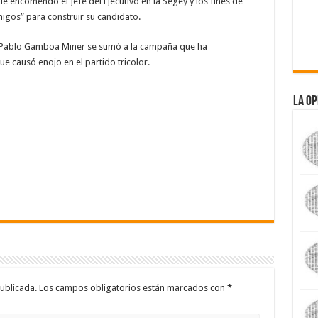
 le encomendó el Jefe del Ejecutivo en la Segey y los fines de
igos” para construir su candidato.
I, Pablo Gamboa Miner se sumó a la campaña que ha
e causó enojo en el partido tricolor.
La Op
ublicada.
Los campos obligatorios están marcados con
*