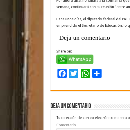
Por ahora dice, no fallará a la confianza que
semana, continuará con su reunión “entre am
Hace unos días, el diputado federal del PR
emprendido el Secretario de Educación, lo qu
Deja un comentario
Share on:
WhatsApp
F
T
W
C
ac
wi
h
o
e
tt
at
m
b
er
sA
p
Deja un comentario
o
p
ar
o
p
ti
Tu dirección de correo electrónico no será p
Comentario
k
r