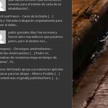
nesesito para el trámite de carta de no
inhabilitación?...
d Leal Franco - Caras de la Estafa: […]
lía y Titeradas trabajarán conjuntamente para
ir el delito...
pablo gonzalez diaz: Fue mi novia y
fueron años maravillosos que pasamos
juntos, pero el destino nos...
niques] – Chroniques amérindiennes –
té des Américanistes: […] Pedro Uc,
rnativas de resistencia maya en tiempo de
mia”, 19...
rno del Estado apoya a productores apícolas
zúcar para las abejas – México Posible: […]
content was originally published here. […]...