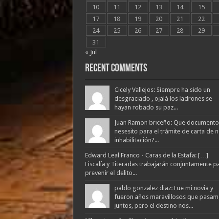
10
11
12
13
14
15
17
18
19
20
21
22
24
25
26
27
28
29
31
« Jul
Recent Comments
Cicely Vallejos: Siempre ha sido un
desgraciado , ojalá los ladrones se
hayan robado su paz...
Juan Ramon briceño: Que documento
nesesito para el trámite de carta de 
inhabilitación?...
Edward Leal Franco - Caras de la Estafa: […]
Fiscalía y Titeradas trabajarán conjuntamente p
prevenir el delito...
pablo gonzalez diaz: Fue mi novia y
fueron años maravillosos que pasam
juntos, pero el destino nos...