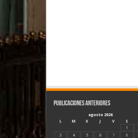
Publicaciones Anteriores
agosto 2026
L
M
X
J
V
S
1
3
4
5
6
7
8