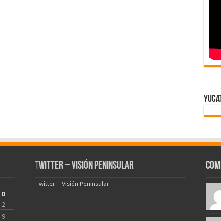
Yuca
Twitter – Visión Peninsular
Com
Twitter – Visión Peninsular
D
2
9