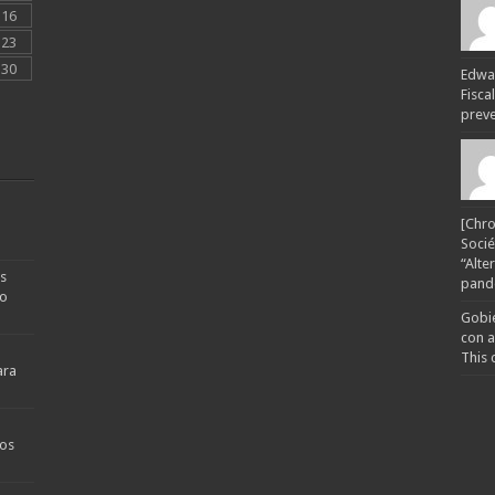
16
23
30
Edwar
Fisca
preven
[Chro
Socié
“Alte
s
pande
no
Gobie
con a
This 
ara
os