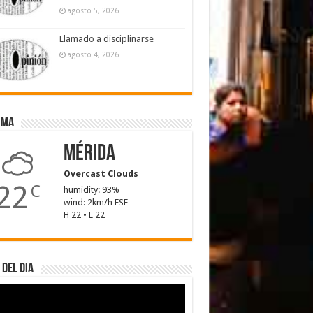
agosto 5, 2026
Llamado a disciplinarse
agosto 4, 2026
ima
Mérida
Overcast Clouds
22
C
humidity: 93%
wind: 2km/h ESE
H 22 • L 22
 del dia