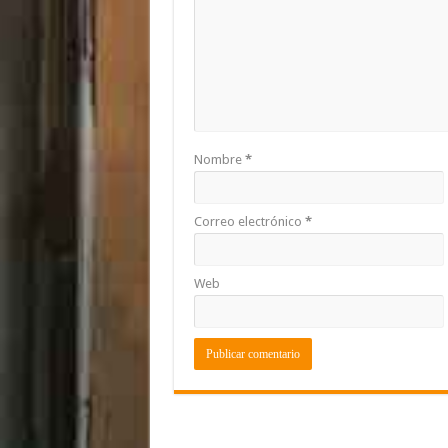
Nombre
*
Correo electrónico
*
Web