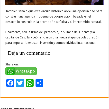
También señaló que este vínculo histórico abre una oportunidad para
construir una agenda moderna de cooperación, basada en el
desarrollo sostenible, la promoción turística y el intercambio cultural.
Finalmente, con la firma del protocolo, la Sultana del Oriente y la
capital de Castilla y León iniciaron una nueva etapa de colaboración
para impulsar bienestar, inversión y competitividad internacional.
Deja un comentario
Share on:
WhatsApp
F
T
W
C
ac
wi
h
o
e
tt
at
m
b
er
sA
p