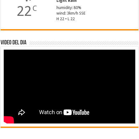
Light Rain
22
C
humidity: 80%
wind: 3km/h SSE
H 22 • L 22
Video del dia