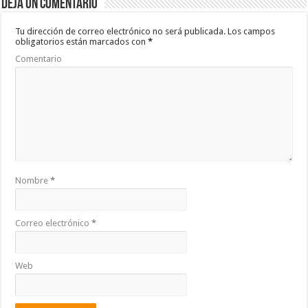
Deja un comentario
o
p
ar
o
p
ti
Tu dirección de correo electrónico no será publicada.
Los campos
obligatorios están marcados con
*
k
r
Comentario
Nombre
*
Correo electrónico
*
Web