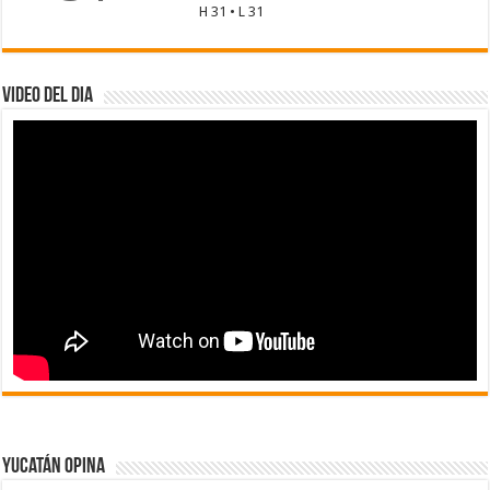
H 31 • L 31
Video del dia
Yucatán Opina