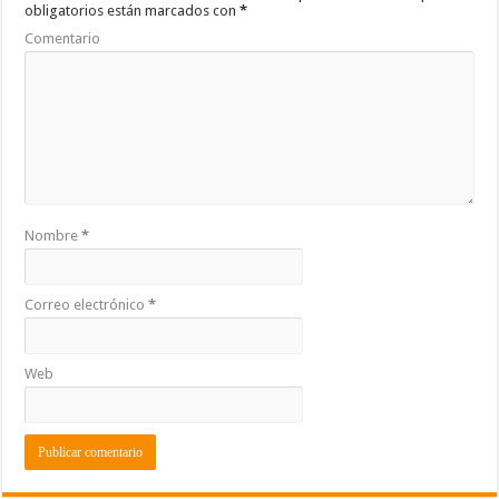
o
p
ti
obligatorios están marcados con
*
k
r
Comentario
Nombre
*
Correo electrónico
*
Web