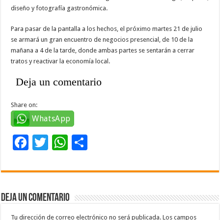
diseño y fotografía gastronómica.
Para pasar de la pantalla a los hechos, el próximo martes 21 de julio
se armará un gran encuentro de negocios presencial, de 10 de la
mañana a 4 de la tarde, donde ambas partes se sentarán a cerrar
tratos y reactivar la economía local.
Deja un comentario
Share on:
WhatsApp
F
T
W
C
ac
wi
h
o
e
tt
at
m
b
er
sA
p
Deja un comentario
o
p
ar
Tu dirección de correo electrónico no será publicada.
Los campos