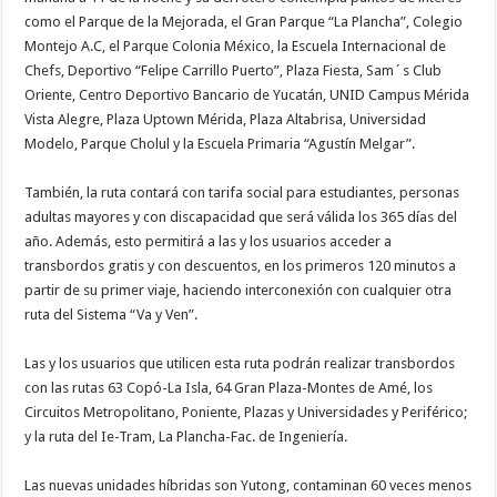
como el Parque de la Mejorada, el Gran Parque “La Plancha”, Colegio
Montejo A.C, el Parque Colonia México, la Escuela Internacional de
Chefs, Deportivo “Felipe Carrillo Puerto”, Plaza Fiesta, Sam´s Club
Oriente, Centro Deportivo Bancario de Yucatán, UNID Campus Mérida
Vista Alegre, Plaza Uptown Mérida, Plaza Altabrisa, Universidad
Modelo, Parque Cholul y la Escuela Primaria “Agustín Melgar”.
También, la ruta contará con tarifa social para estudiantes, personas
adultas mayores y con discapacidad que será válida los 365 días del
año. Además, esto permitirá a las y los usuarios acceder a
transbordos gratis y con descuentos, en los primeros 120 minutos a
partir de su primer viaje, haciendo interconexión con cualquier otra
ruta del Sistema “Va y Ven”.
Las y los usuarios que utilicen esta ruta podrán realizar transbordos
con las rutas 63 Copó-La Isla, 64 Gran Plaza-Montes de Amé, los
Circuitos Metropolitano, Poniente, Plazas y Universidades y Periférico;
y la ruta del Ie-Tram, La Plancha-Fac. de Ingeniería.
Las nuevas unidades híbridas son Yutong, contaminan 60 veces menos