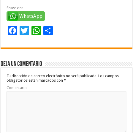
Share on:
WhatsApp
F
T
W
C
ac
wi
h
o
e
tt
at
m
b
er
sA
p
Deja un comentario
o
p
ar
o
p
ti
Tu dirección de correo electrónico no será publicada.
Los campos
obligatorios están marcados con
*
k
r
Comentario