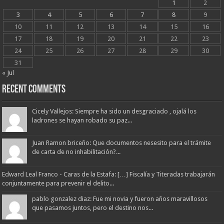
1
2
3
4
5
6
7
8
9
10
11
12
13
14
15
16
17
18
19
20
21
22
23
24
25
26
27
28
29
30
31
« Jul
Recent Comments
Cicely Vallejos: Siempre ha sido un desgraciado , ojalá los
ladrones se hayan robado su paz...
Juan Ramon briceño: Que documentos nesesito para el trámite
de carta de no inhabilitación?...
Edward Leal Franco - Caras de la Estafa: […] Fiscalía y Titeradas trabajarán
conjuntamente para prevenir el delito...
pablo gonzalez diaz: Fue mi novia y fueron años maravillosos
que pasamos juntos, pero el destino nos...