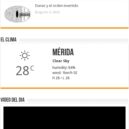
Dunas y el orden invertido
agosto 6, 2026
El Clima
Mérida
Clear Sky
28
C
humidity: 84%
wind: 1km/h SE
H 28 • L 28
Video del dia