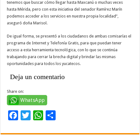
tenemos que buscar cómo llegar hasta Maxcanú o muchas veces
hasta Mérida, pero con esta iniciativa del senador Ramírez Marín
podemos acceder a los servicios en nuestra propia localidad”,
aseguró doña Marisol.
De igual forma, se presentó a los ciudadanos de ambas comisarías el
programa de Internet y Telefonía Gratis, para que puedan tener
acceso a esta herramienta tecnológica, con lo que se continúa
trabajando para cerrar la brecha digital y brindar las mismas
oportunidades para todos los yucatecos.
Deja un comentario
Share on:
WhatsApp
F
T
W
C
ac
wi
h
o
e
tt
at
m