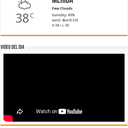
Mérida
Few Clouds
38
C
humidity: 49%
wind: 4km/h ESE
H 38 • L 38
Video del dia