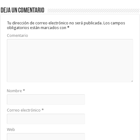
b
er
sA
p
Deja un comentario
o
p
ar
o
p
ti
Tu dirección de correo electrónico no será publicada.
Los campos
obligatorios están marcados con
*
k
r
Comentario
Nombre
*
Correo electrónico
*
Web