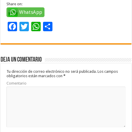
Share on:
WhatsApp
F
T
W
C
ac
wi
h
o
e
tt
at
m
b
er
sA
p
Deja un comentario
o
p
ar
o
p
ti
Tu dirección de correo electrónico no será publicada.
Los campos
obligatorios están marcados con
*
k
r
Comentario