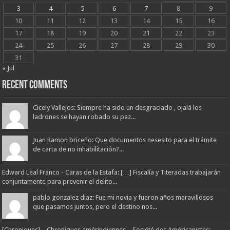
3
4
5
6
7
8
9
10
11
12
13
14
15
16
17
18
19
20
21
22
23
24
25
26
27
28
29
30
31
« Jul
Recent Comments
Cicely Vallejos: Siempre ha sido un desgraciado , ojalá los
ladrones se hayan robado su paz...
Juan Ramon briceño: Que documentos nesesito para el trámite
de carta de no inhabilitación?...
Edward Leal Franco - Caras de la Estafa: […] Fiscalía y Titeradas trabajarán
conjuntamente para prevenir el delito...
pablo gonzalez diaz: Fue mi novia y fueron años maravillosos
que pasamos juntos, pero el destino nos...
[Chroniques] – Chroniques amérindiennes – Société des Américanistes: