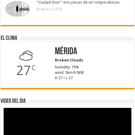
“Ciudad láser”: tres piezas de un rompecabezas
agosto 6, 2026
El Clima
Mérida
Broken Clouds
27
C
humidity: 79%
wind: 5km/h NNE
H 27 • L 27
Video del dia