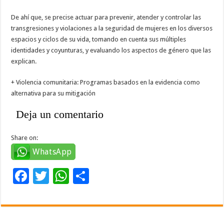
De ahí que, se precise actuar para prevenir, atender y controlar las
transgresiones y violaciones a la seguridad de mujeres en los diversos
espacios y ciclos de su vida, tomando en cuenta sus múltiples
identidades y coyunturas, y evaluando los aspectos de género que las
explican.
+ Violencia comunitaria: Programas basados en la evidencia como
alternativa para su mitigación
Deja un comentario
Share on:
WhatsApp
F
T
W
C
ac
wi
h
o
e
tt
at
m
b
er
sA
p