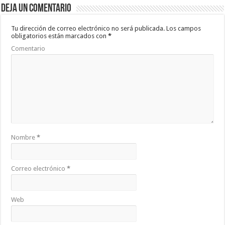
Deja un comentario
o
p
ar
o
p
ti
Tu dirección de correo electrónico no será publicada.
Los campos
obligatorios están marcados con
*
k
r
Comentario
Nombre
*
Correo electrónico
*
Web