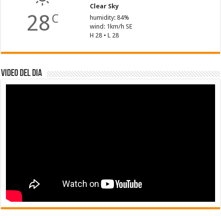
Clear Sky
28
C
humidity: 84%
wind: 1km/h SE
H 28 • L 28
Video del dia