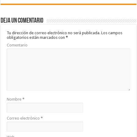
e
tt
at
m
b
er
sA
p
Deja un comentario
o
p
ar
o
p
ti
Tu dirección de correo electrónico no será publicada.
Los campos
obligatorios están marcados con
*
k
r
Comentario
Nombre
*
Correo electrónico
*