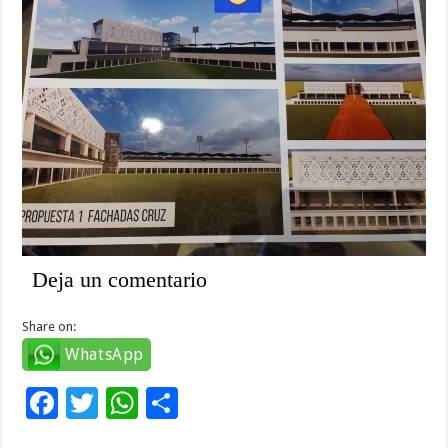
Deja un comentario
Share on:
WhatsApp
F
T
W
C
ac
wi
h
o