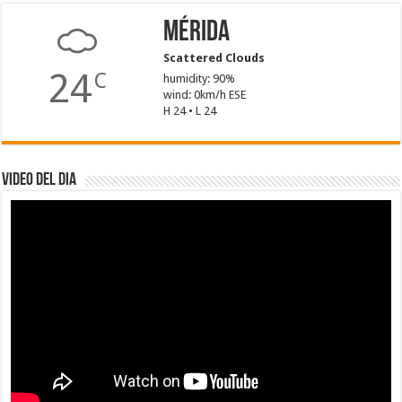
Mérida
Scattered Clouds
24
C
humidity: 90%
wind: 0km/h ESE
H 24 • L 24
Video del dia