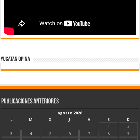
Yucatán Opina
Publicaciones Anteriores
agosto 2026
L
M
X
J
V
S
D
1
2
3
4
5
6
7
8
9