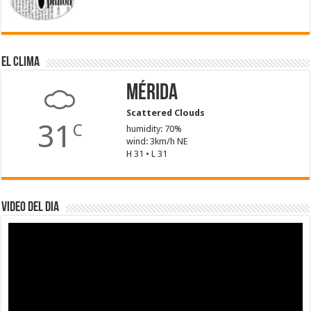
El Clima
Mérida
Scattered Clouds
31
C
humidity: 70%
wind: 3km/h NE
H 31 • L 31
Video del dia