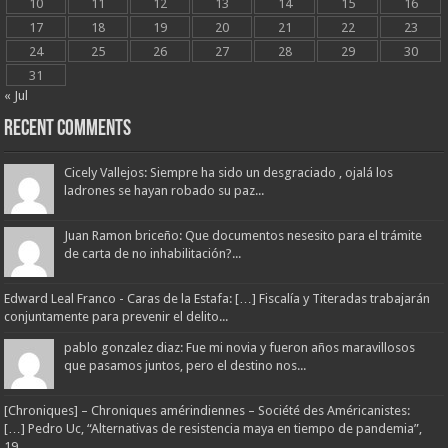
10
11
12
13
14
15
16
17
18
19
20
21
22
23
24
25
26
27
28
29
30
31
« Jul
Recent Comments
Cicely Vallejos: Siempre ha sido un desgraciado , ojalá los
ladrones se hayan robado su paz...
Juan Ramon briceño: Que documentos nesesito para el trámite
de carta de no inhabilitación?...
Edward Leal Franco - Caras de la Estafa: […] Fiscalía y Titeradas trabajarán
conjuntamente para prevenir el delito...
pablo gonzalez diaz: Fue mi novia y fueron años maravillosos
que pasamos juntos, pero el destino nos...
[Chroniques] – Chroniques amérindiennes – Société des Américanistes:
[…] Pedro Uc, “Alternativas de resistencia maya en tiempo de pandemia”,
19...