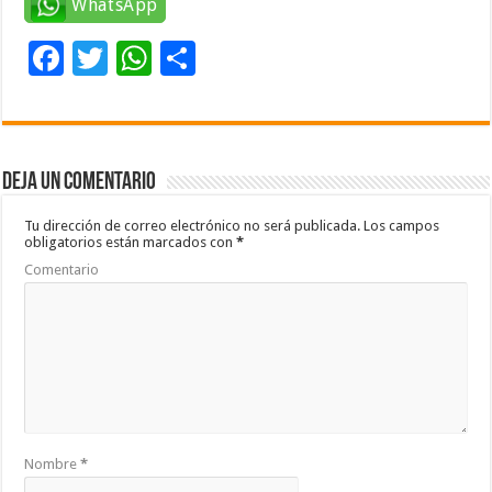
WhatsApp
F
T
W
C
ac
wi
h
o
e
tt
at
m
b
er
sA
p
Deja un comentario
o
p
ar
o
p
ti
Tu dirección de correo electrónico no será publicada.
Los campos
obligatorios están marcados con
*
k
r
Comentario
Nombre
*