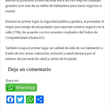
Mérida se posicionó a nivel nacional entre las tres mejores ciudades
grandes (con más de un millón de habitantes) para hacer negocios e
invertir.
Destacó en primer lugar la seguridad pública y jurídica, al presentar el
mayor porcentaje de encuestados que reportan sentirse seguros en la
calle (71%), de acuerdo con los recientes resultados del Índice de
Competitividad Urbana ICU,
También ocupa el primer lugar en calidad de vida de sus habitantes a
través de tres áreas: educación, inclusión y salud (destaca por el
número de personal de salud y camas de hospital).
Deja un comentario
Share on:
WhatsApp
F
T
W
C
ac
wi
h
o