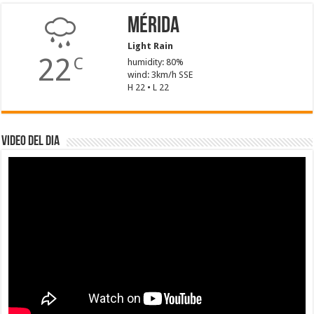
Mérida
Light Rain
22
C
humidity: 80%
wind: 3km/h SSE
H 22 • L 22
Video del dia