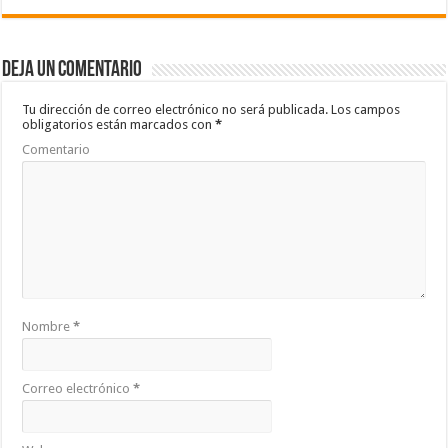
e
tt
at
m
b
er
sA
p
Deja un comentario
o
p
ar
o
p
ti
Tu dirección de correo electrónico no será publicada.
Los campos
obligatorios están marcados con
*
k
r
Comentario
Nombre
*
Correo electrónico
*