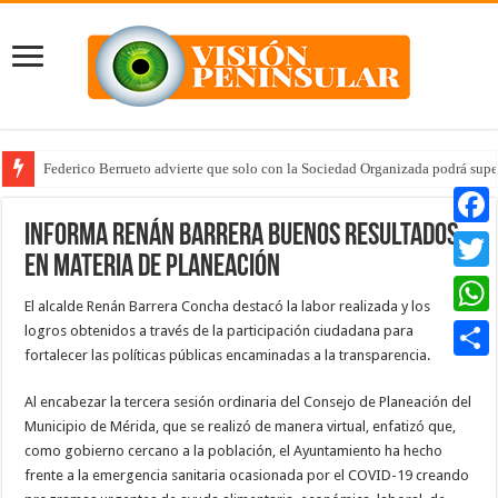
Federico Berrueto advierte que solo con la Sociedad Organizada podrá supe
Informa Renán Barrera buenos resultados
Faceb
en materia de planeación
Twitte
El alcalde Renán Barrera Concha destacó la labor realizada y los
Whats
logros obtenidos a través de la participación ciudadana para
fortalecer las políticas públicas encaminadas a la transparencia.
Compar
Al encabezar la tercera sesión ordinaria del Consejo de Planeación del
Municipio de Mérida, que se realizó de manera virtual, enfatizó que,
como gobierno cercano a la población, el Ayuntamiento ha hecho
frente a la emergencia sanitaria ocasionada por el COVID-19 creando