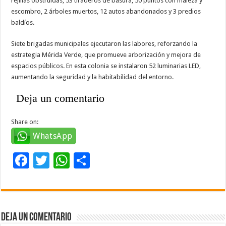
rejillas obstruidas, 53 tiraderos de basura, 50 puntos con maleza y
escombro, 2 árboles muertos, 12 autos abandonados y 3 predios
baldíos.
Siete brigadas municipales ejecutaron las labores, reforzando la
estrategia Mérida Verde, que promueve arborización y mejora de
espacios públicos. En esta colonia se instalaron 52 luminarias LED,
aumentando la seguridad y la habitabilidad del entorno.
Deja un comentario
Share on:
WhatsApp
F
T
W
C
ac
wi
h
o
e
tt
at
m
b
er
sA
p
Deja un comentario
o
p
ar