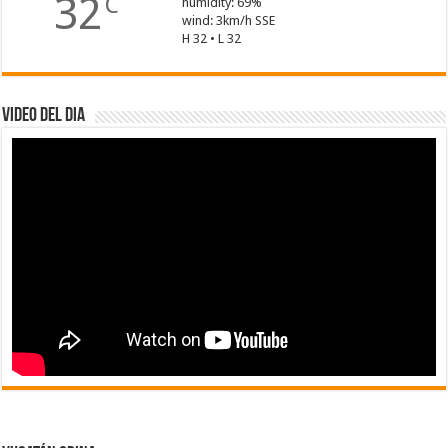
32
C
humidity: 69%
wind: 3km/h SSE
H 32 • L 32
Video del dia