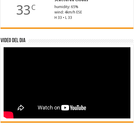
33
C
humidity: 65%
wind: 4km/h ESE
H 33 • L 33
Video del dia