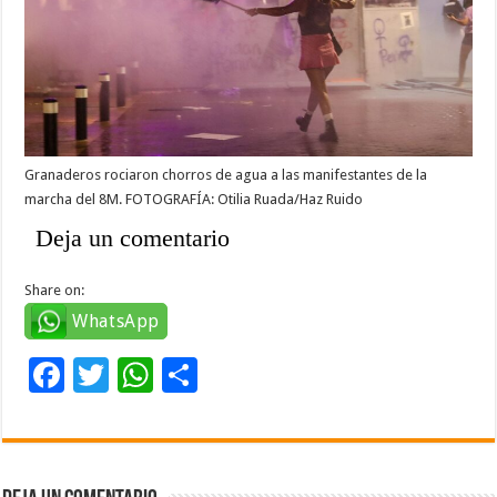
Granaderos rociaron chorros de agua a las manifestantes de la
marcha del 8M. FOTOGRAFÍA: Otilia Ruada/Haz Ruido
Deja un comentario
Share on:
WhatsApp
F
T
W
C
ac
wi
h
o
e
tt
at
m
b
er
sA
p