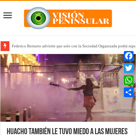
Federico Berrueto advierte que solo con la Sociedad Organizada podrá supe
Faceb
Twitte
Whats
Compar
Huacho también le tuvo miedo a las mujeres