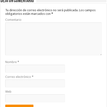
Deja un comentario
o
p
ar
o
p
ti
Tu dirección de correo electrónico no será publicada.
Los campos
obligatorios están marcados con
*
k
r
Comentario
Nombre
*
Correo electrónico
*
Web