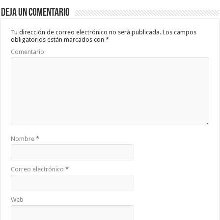
b
er
sA
p
Deja un comentario
o
p
ar
o
p
ti
Tu dirección de correo electrónico no será publicada.
Los campos
obligatorios están marcados con
*
k
r
Comentario
Nombre
*
Correo electrónico
*
Web