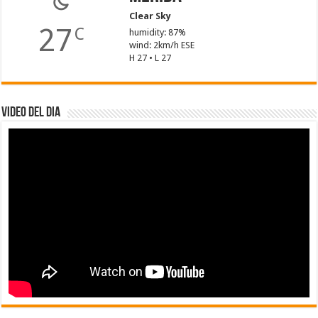
Clear Sky
27
C
humidity: 87%
wind: 2km/h ESE
H 27 • L 27
Video del dia