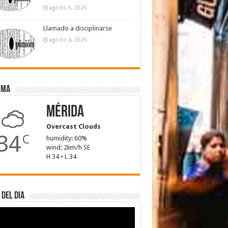
agosto 5, 2026
Llamado a disciplinarse
agosto 4, 2026
ima
Mérida
Overcast Clouds
34
C
humidity: 60%
wind: 2km/h SE
H 34 • L 34
 del dia