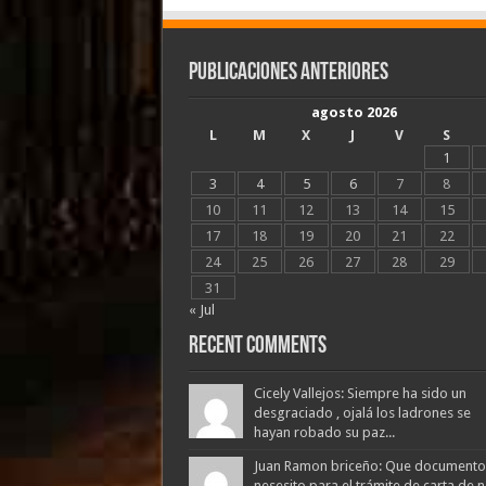
Publicaciones Anteriores
agosto 2026
L
M
X
J
V
S
1
3
4
5
6
7
8
10
11
12
13
14
15
17
18
19
20
21
22
24
25
26
27
28
29
31
« Jul
Recent Comments
Cicely Vallejos: Siempre ha sido un
desgraciado , ojalá los ladrones se
hayan robado su paz...
Juan Ramon briceño: Que documento
nesesito para el trámite de carta de 