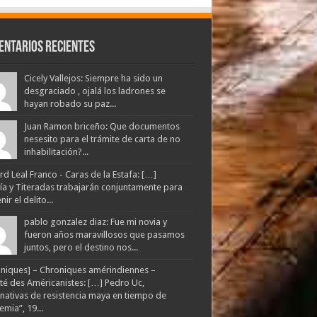
entarios Recientes
Cicely Vallejos: Siempre ha sido un
desgraciado , ojalá los ladrones se
hayan robado su paz...
Juan Ramon briceño: Que documentos
nesesito para el trámite de carta de no
inhabilitación?...
d Leal Franco - Caras de la Estafa: […]
lía y Titeradas trabajarán conjuntamente para
ir el delito...
pablo gonzalez diaz: Fue mi novia y
fueron años maravillosos que pasamos
juntos, pero el destino nos...
niques] – Chroniques amérindiennes –
té des Américanistes: […] Pedro Uc,
rnativas de resistencia maya en tiempo de
mia”, 19...