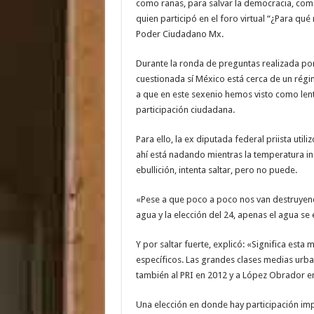
como ranas, para salvar la democracia, com
quien participó en el foro virtual “¿Para qué
Poder Ciudadano Mx.
Durante la ronda de preguntas realizada por 
cuestionada sí México está cerca de un régi
a que en este sexenio hemos visto como len
participación ciudadana.
Para ello, la ex diputada federal priista util
ahí está nadando mientras la temperatura i
ebullición, intenta saltar, pero no puede.
«Pese a que poco a poco nos van destruyen
agua y la elección del 24, apenas el agua se
Y por saltar fuerte, explicó: «Significa est
específicos. Las grandes clases medias urba
también al PRI en 2012 y a López Obrador e
Una elección en donde hay participación imp