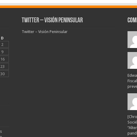
Twitter – Visión Peninsular
Com
Twitter – Visión Peninsular
D
2
9
16
23
30
Edwar
Fisca
preven
[Chro
Socié
“Alte
s
pande
no