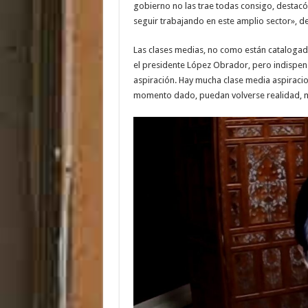
gobierno no las trae todas consigo, destacó
seguir trabajando en este amplio sector», d
Las clases medias, no como están catalogada
el presidente López Obrador, pero indispensa
aspiración. Hay mucha clase media aspiracio
momento dado, puedan volverse realidad, 