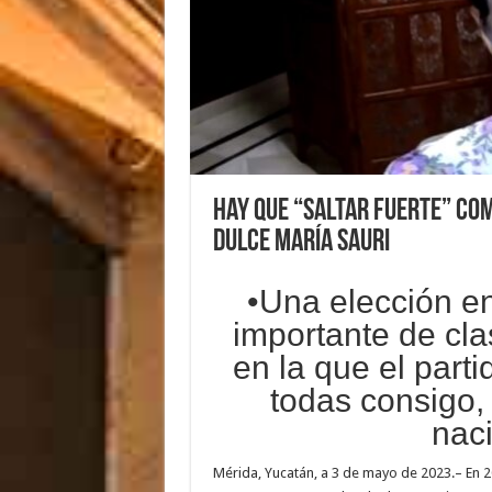
Hay que “saltar fuerte” co
Dulce María Sauri
•Una elección en
importante de cl
en la que el parti
todas consigo,
nac
Mérida, Yucatán, a 3 de mayo de 2023.– En 2