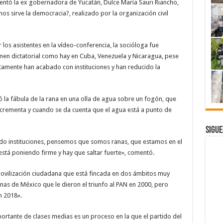
entó la ex gobernadora de Yucatán, Dulce María Sauri Riancho,
 nos sirve la democracia?, realizado por la organización civil
los asistentes en la vídeo-conferencia, la socióloga fue
men dictatorial como hay en Cuba, Venezuela y Nicaragua, pese
tamente han acabado con instituciones y han reducido la
izó la fábula de la rana en una olla de agua sobre un fogón, que
ncrementa y cuando se da cuenta que el agua está a punto de
Sigue
do instituciones, pensemos que somos ranas, que estamos en el
 está poniendo firme y hay que saltar fuerte», comentó.
a movilización ciudadana que está fincada en dos ámbitos muy
nas de México que le dieron el triunfo al PAN en 2000, pero
n 2018».
ortante de clases medias es un proceso en la que el partido del