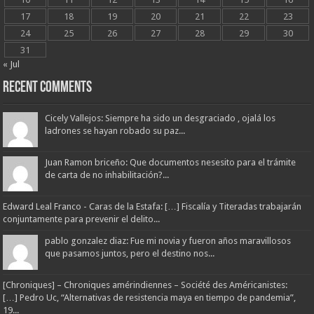
17
18
19
20
21
22
23
24
25
26
27
28
29
30
31
« Jul
Recent Comments
Cicely Vallejos: Siempre ha sido un desgraciado , ojalá los
ladrones se hayan robado su paz...
Juan Ramon briceño: Que documentos nesesito para el trámite
de carta de no inhabilitación?...
Edward Leal Franco - Caras de la Estafa: […] Fiscalía y Titeradas trabajarán
conjuntamente para prevenir el delito...
pablo gonzalez diaz: Fue mi novia y fueron años maravillosos
que pasamos juntos, pero el destino nos...
[Chroniques] – Chroniques amérindiennes – Société des Américanistes:
[…] Pedro Uc, “Alternativas de resistencia maya en tiempo de pandemia”,
19...