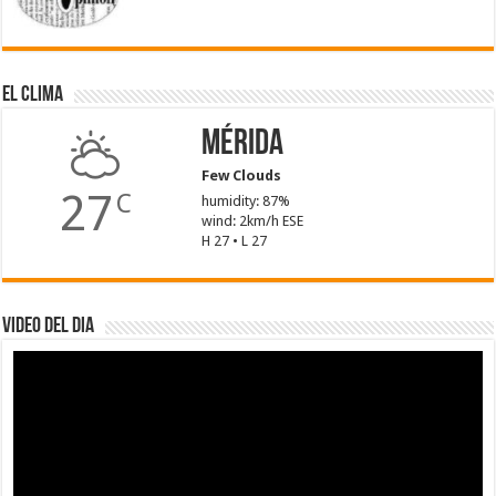
El Clima
Mérida
Few Clouds
27
C
humidity: 87%
wind: 2km/h ESE
H 27 • L 27
Video del dia