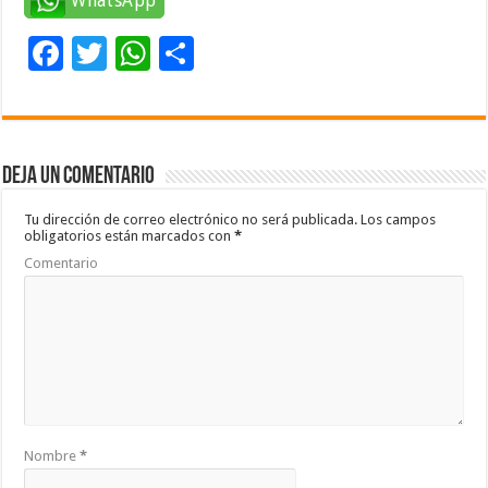
WhatsApp
F
T
W
C
ac
wi
h
o
e
tt
at
m
b
er
sA
p
Deja un comentario
o
p
ar
o
p
ti
Tu dirección de correo electrónico no será publicada.
Los campos
obligatorios están marcados con
*
k
r
Comentario
Nombre
*