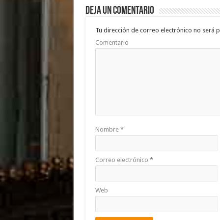
b
er
sA
p
Deja un comentario
o
p
ar
o
p
ti
Tu dirección de correo electrónico no será p
Comentario
k
r
Nombre
*
Correo electrónico
*
Web