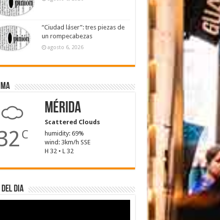
“Ciudad láser”: tres piezas de
un rompecabezas
agosto 6, 2026
ima
Mérida
Scattered Clouds
32
C
humidity: 69%
wind: 3km/h SSE
H 32 • L 32
 del dia