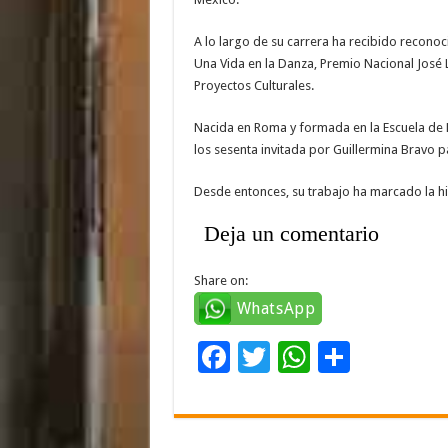
A lo largo de su carrera ha recibido reconoc
Una Vida en la Danza, Premio Nacional José 
Proyectos Culturales.
Nacida en Roma y formada en la Escuela de 
los sesenta invitada por Guillermina Bravo p
Desde entonces, su trabajo ha marcado la hi
Deja un comentario
Share on:
WhatsApp
F
T
W
C
ac
wi
h
o
e
tt
at
m