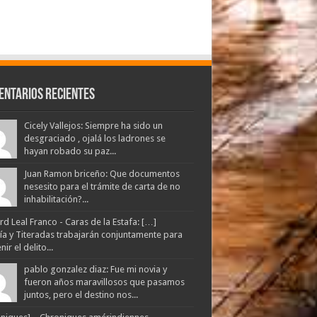
entarios Recientes
Cicely Vallejos: Siempre ha sido un
desgraciado , ojalá los ladrones se
hayan robado su paz...
Juan Ramon briceño: Que documentos
nesesito para el trámite de carta de no
inhabilitación?...
d Leal Franco - Caras de la Estafa: […]
lía y Titeradas trabajarán conjuntamente para
ir el delito...
pablo gonzalez diaz: Fue mi novia y
fueron años maravillosos que pasamos
juntos, pero el destino nos...