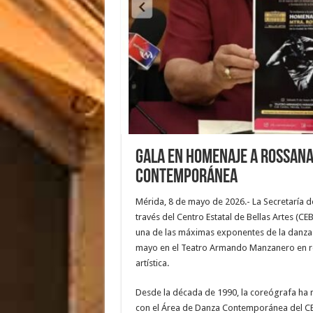
Gala en homenaje a Rossana
contemporánea
Mérida, 8 de mayo de 2026.- La Secretaría d
través del Centro Estatal de Bellas Artes (C
una de las máximas exponentes de la danza 
mayo en el Teatro Armando Manzanero en rec
artística.
Desde la década de 1990, la coreógrafa ha 
con el Área de Danza Contemporánea del C