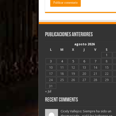
Publicaciones Anteriores
agosto 2026
L
M
X
J
V
S
1
3
4
5
6
7
8
10
11
12
13
14
15
17
18
19
20
21
22
24
25
26
27
28
29
31
« Jul
Recent Comments
Cicely Vallejos: Siempre ha sido un
desgraciado , ojalá los ladrones se