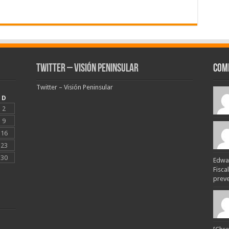
Twitter – Visión Peninsular
Com
Twitter – Visión Peninsular
D
2
9
16
23
30
Edwar
Fisca
preven