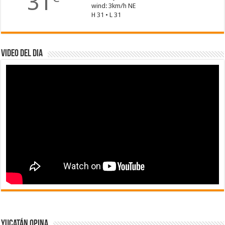
31
wind: 3km/h NE
H 31 • L 31
Video del dia
Yucatán Opina