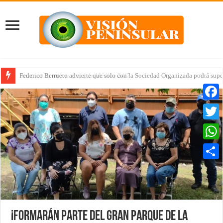
Arrancan la tercera etapa de Médico 24/7
Faceb
Twitte
Whats
Compar
¡Formarán parte del Gran Parque de La