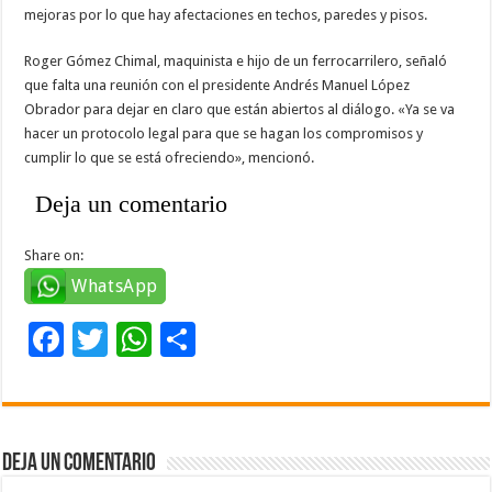
mejoras por lo que hay afectaciones en techos, paredes y pisos.
Roger Gómez Chimal, maquinista e hijo de un ferrocarrilero, señaló
que falta una reunión con el presidente Andrés Manuel López
Obrador para dejar en claro que están abiertos al diálogo. «Ya se va
hacer un protocolo legal para que se hagan los compromisos y
cumplir lo que se está ofreciendo», mencionó.
Deja un comentario
Share on:
WhatsApp
F
T
W
C
ac
wi
h
o
e
tt
at
m
b
er
sA
p
Deja un comentario
o
p
ar