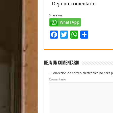
Deja un comentario
Share on:
WhatsApp
F
T
W
C
ac
wi
h
o
e
tt
at
m
b
er
sA
p
Deja un comentario
o
p
ar
o
p
ti
Tu dirección de correo electrónico no será p
Comentario
k
r