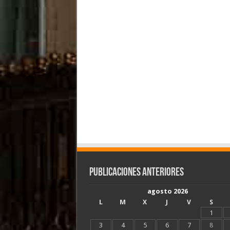
Publicaciones Anteriores
agosto 2026
L
M
X
J
V
S
1
3
4
5
6
7
8