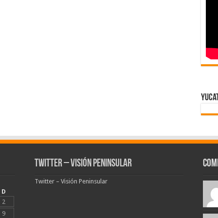
Yuca
Twitter – Visión Peninsular
Com
Twitter – Visión Peninsular
D
2
9