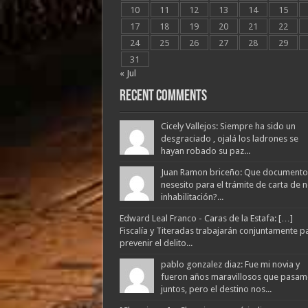
10
11
12
13
14
15
17
18
19
20
21
22
24
25
26
27
28
29
31
« Jul
Recent Comments
Cicely Vallejos: Siempre ha sido un
desgraciado , ojalá los ladrones se
hayan robado su paz...
Juan Ramon briceño: Que documento
nesesito para el trámite de carta de 
inhabilitación?...
Edward Leal Franco - Caras de la Estafa: […]
Fiscalía y Titeradas trabajarán conjuntamente p
prevenir el delito...
pablo gonzalez diaz: Fue mi novia y
fueron años maravillosos que pasam
juntos, pero el destino nos...