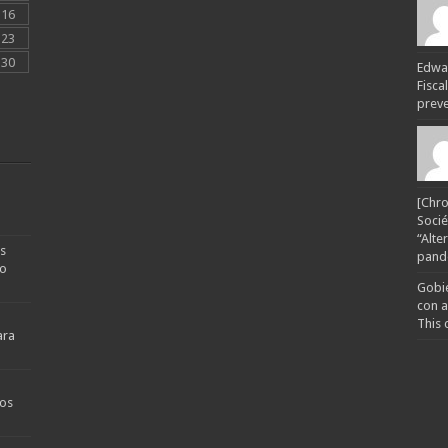
16
23
30
Edwar
Fisca
preven
[Chro
Socié
“Alte
s
pande
no
Gobie
con a
This 
ara
os