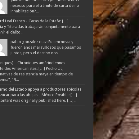
nesesito para el trámite de carta de no
inhabilitación?...
d Leal Franco - Caras de la Estafa: […]
lía y Titeradas trabajarán conjuntamente para
ir el delito...
pablo gonzalez diaz: Fue mi novia y
fueron años maravillosos que pasamos
juntos, pero el destino nos...
niques] – Chroniques amérindiennes –
té des Américanistes: […] Pedro Uc,
rnativas de resistencia maya en tiempo de
mia”, 19...
rno del Estado apoya a productores apícolas
zúcar para las abejas – México Posible: […]
content was originally published here. […]...