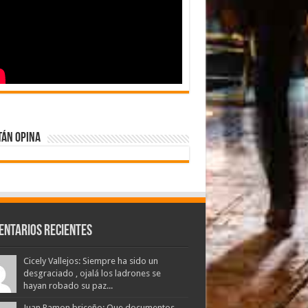
tán Opina
entarios Recientes
Cicely Vallejos: Siempre ha sido un
desgraciado , ojalá los ladrones se
hayan robado su paz...
Juan Ramon briceño: Que documentos