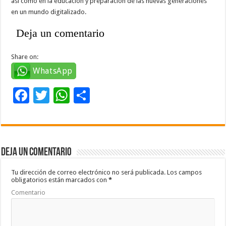
así como en la educación y preparación de las nuevas generaciones
en un mundo digitalizado.
Deja un comentario
Share on:
WhatsApp
F
T
W
C
ac
wi
h
o
e
tt
at
m
b
er
sA
p
Deja un comentario
o
p
ar
o
p
ti
Tu dirección de correo electrónico no será publicada.
Los campos
obligatorios están marcados con
*
k
r
Comentario