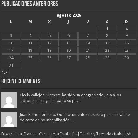
Publicaciones Anteriores
agosto 2026
L
M
X
J
V
S
D
1
2
3
4
5
6
7
8
9
10
11
12
13
14
15
16
17
18
19
20
21
22
23
24
25
26
27
28
29
30
31
« Jul
Recent Comments
Cicely Vallejos: Siempre ha sido un desgraciado , ojalá los
ladrones se hayan robado su paz...
Juan Ramon briceño: Que documentos nesesito para el trámite
de carta de no inhabilitación?...
Edward Leal Franco - Caras de la Estafa: […] Fiscalía y Titeradas trabajarán