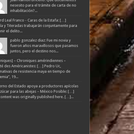
nesesito para el trámite de carta de no
inhabilitación?...
d Leal Franco - Caras de la Estafa: […]
lía y Titeradas trabajarán conjuntamente para
ir el delito...
pablo gonzalez diaz: Fue mi novia y
fueron años maravillosos que pasamos
juntos, pero el destino nos...
niques] – Chroniques amérindiennes –
té des Américanistes: […] Pedro Uc,
rnativas de resistencia maya en tiempo de
mia”, 19...
rno del Estado apoya a productores apícolas
zúcar para las abejas – México Posible: […]
content was originally published here. […]...