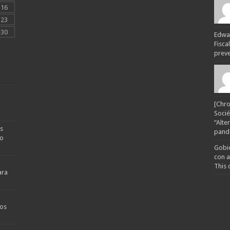
16
23
30
Edwar
Fisca
preven
[Chro
Socié
“Alte
s
pande
no
Gobie
con a
This 
ara
os