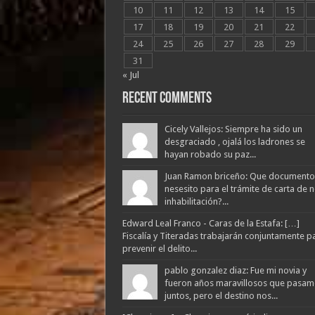
10
11
12
13
14
15
17
18
19
20
21
22
24
25
26
27
28
29
31
« Jul
Recent Comments
Cicely Vallejos: Siempre ha sido un
desgraciado , ojalá los ladrones se
hayan robado su paz...
Juan Ramon briceño: Que documento
nesesito para el trámite de carta de 
inhabilitación?...
Edward Leal Franco - Caras de la Estafa: […]
Fiscalía y Titeradas trabajarán conjuntamente p
prevenir el delito...
pablo gonzalez diaz: Fue mi novia y
fueron años maravillosos que pasam
juntos, pero el destino nos...