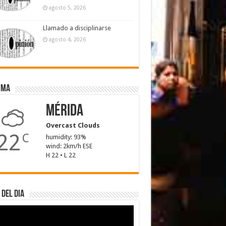
agosto 5, 2026
Llamado a disciplinarse
agosto 4, 2026
ima
Mérida
Overcast Clouds
22
C
humidity: 93%
wind: 2km/h ESE
H 22 • L 22
 del dia