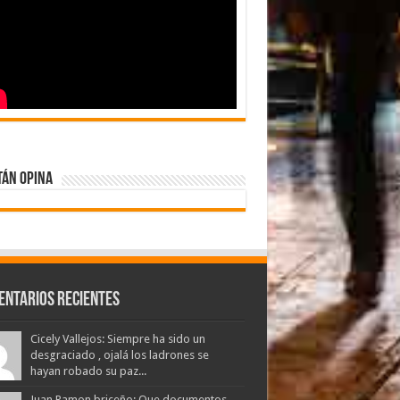
tán Opina
entarios Recientes
Cicely Vallejos: Siempre ha sido un
desgraciado , ojalá los ladrones se
hayan robado su paz...
Juan Ramon briceño: Que documentos