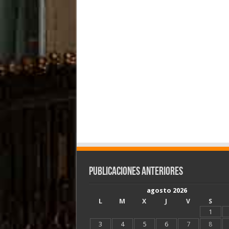
Publicaciones Anteriores
agosto 2026
L
M
X
J
V
S
1
3
4
5
6
7
8