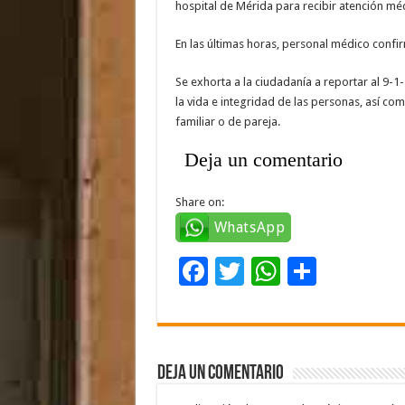
hospital de Mérida para recibir atención mé
En las últimas horas, personal médico confir
Se exhorta a la ciudadanía a reportar al 9-1
la vida e integridad de las personas, así co
familiar o de pareja.
Deja un comentario
Share on:
WhatsApp
F
T
W
C
ac
wi
h
o
e
tt
at
m
b
er
sA
p
Deja un comentario
o
p
ar