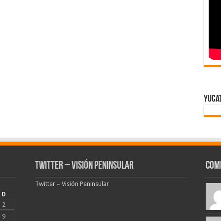
Yuca
Twitter – Visión Peninsular
Com
Twitter – Visión Peninsular
D
2
9