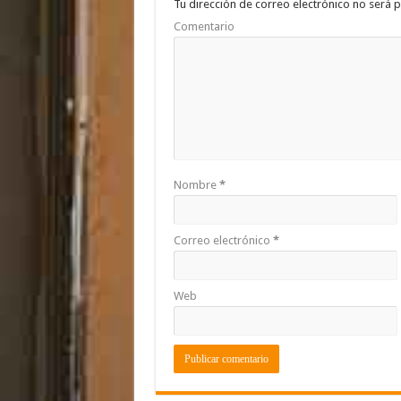
o
p
ti
Tu dirección de correo electrónico no será p
Comentario
k
r
Nombre
*
Correo electrónico
*
Web