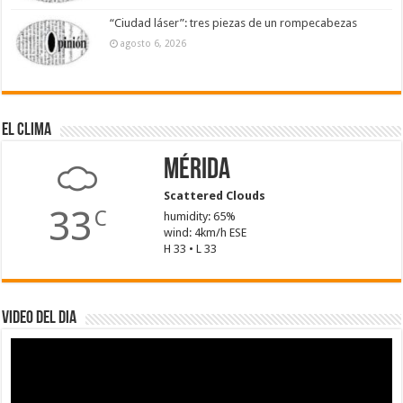
“Ciudad láser”: tres piezas de un rompecabezas
agosto 6, 2026
El Clima
Mérida
Scattered Clouds
33
C
humidity: 65%
wind: 4km/h ESE
H 33 • L 33
Video del dia