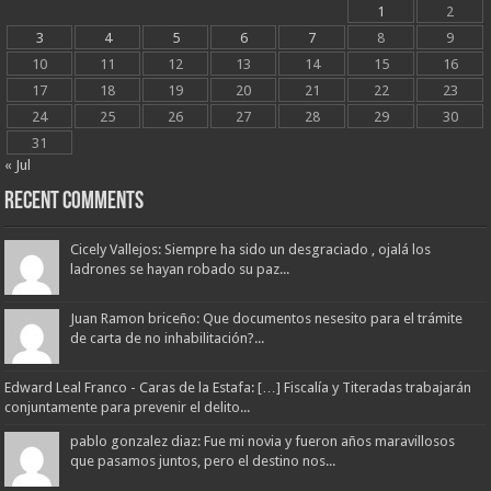
1
2
3
4
5
6
7
8
9
10
11
12
13
14
15
16
17
18
19
20
21
22
23
24
25
26
27
28
29
30
31
« Jul
Recent Comments
Cicely Vallejos: Siempre ha sido un desgraciado , ojalá los
ladrones se hayan robado su paz...
Juan Ramon briceño: Que documentos nesesito para el trámite
de carta de no inhabilitación?...
Edward Leal Franco - Caras de la Estafa: […] Fiscalía y Titeradas trabajarán
conjuntamente para prevenir el delito...
pablo gonzalez diaz: Fue mi novia y fueron años maravillosos
que pasamos juntos, pero el destino nos...