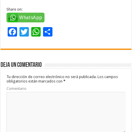
Share on:
WhatsApp
F
T
W
C
ac
wi
h
o
e
tt
at
m
b
er
sA
p
Deja un comentario
o
p
ar
o
p
ti
Tu dirección de correo electrónico no será publicada.
Los campos
obligatorios están marcados con
*
k
r
Comentario