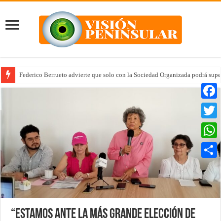
Federico Berrueto advierte que solo con la Sociedad Organizada podrá supe
Faceb
Twitte
Whats
Compar
“Estamos ante la más grande elección de