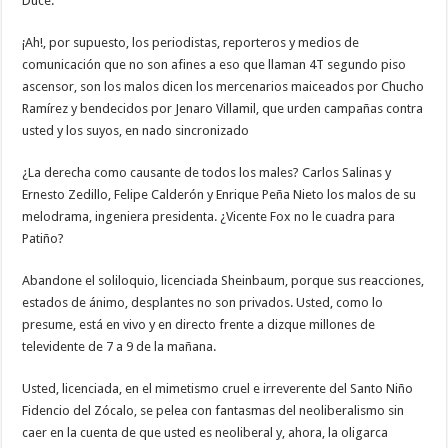
Duce.
¡Ah!, por supuesto, los periodistas, reporteros y medios de
comunicación que no son afines a eso que llaman 4T segundo piso
ascensor, son los malos dicen los mercenarios maiceados por Chucho
Ramírez y bendecidos por Jenaro Villamil, que urden campañas contra
usted y los suyos, en nado sincronizado
¿La derecha como causante de todos los males? Carlos Salinas y
Ernesto Zedillo, Felipe Calderón y Enrique Peña Nieto los malos de su
melodrama, ingeniera presidenta. ¿Vicente Fox no le cuadra para
Patiño?
Abandone el soliloquio, licenciada Sheinbaum, porque sus reacciones,
estados de ánimo, desplantes no son privados. Usted, como lo
presume, está en vivo y en directo frente a dizque millones de
televidente de 7 a 9 de la mañana.
Usted, licenciada, en el mimetismo cruel e irreverente del Santo Niño
Fidencio del Zócalo, se pelea con fantasmas del neoliberalismo sin
caer en la cuenta de que usted es neoliberal y, ahora, la oligarca