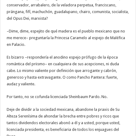
conservador, arrabalero, de la veladora perpetua, franciscano,
prángana, fifí, machuchón, guadalupano, chairo, comunista, socialista,
del Opus Dei, marxista?
–Dime, dime, espejito de qué madera es el pueblo mexicano que no
me merece– preguntaría la Princesa Caramelo al espejo de Maléfica
en Palacio.
Es bizarro –respondería el anodino espejo prófugo de la época
romántica del priismo– en cualquiera de sus acepciones, ni duda
cabe. Lo mismo valiente por definición que arrogante y cabrón,
generoso y hasta extravagante. O como Pancho Pantera: fuerte,
audaz y valiente.
Por tanto, no se cofunda licenciada Sheinbaum Pardo. No.
Deje de dividir a la sociedad mexicana, abandone la praxis de Su
Alteza Serenísima de ahondar la brecha entre pobres y ricos que
tantos dividendos electorales abonó a él y a usted, porque usted,
licenciada presidenta, es beneficiaria de todos los enjuagues del