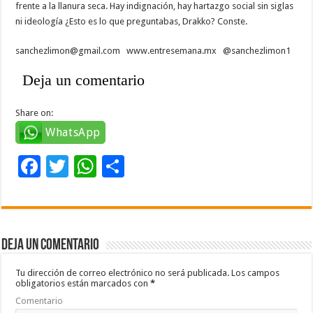
frente a la llanura seca. Hay indignación, hay hartazgo social sin siglas
ni ideología ¿Esto es lo que preguntabas, Drakko? Conste.
sanchezlimon@gmail.com www.entresemana.mx @sanchezlimon1
Deja un comentario
Share on:
WhatsApp
F
T
W
C
ac
wi
h
o
e
tt
at
m
b
er
sA
p
Deja un comentario
o
p
ar
o
p
ti
Tu dirección de correo electrónico no será publicada.
Los campos
obligatorios están marcados con
*
k
r
Comentario