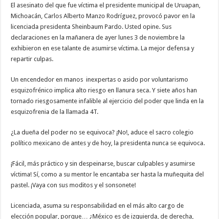
El asesinato del que fue víctima el presidente municipal de Uruapan,
Michoacán, Carlos Alberto Manzo Rodríguez, provocó pavor en la
licenciada presidenta Sheinbaum Pardo. Usted opine. Sus
declaraciones en la mañanera de ayer lunes 3 de noviembre la
exhibieron en ese talante de asumirse víctima. La mejor defensa y
repartir culpas.
Un encendedor en manos inexpertas o asido por voluntarismo
esquizofrénico implica alto riesgo en llanura seca. Y siete años han
tornado riesgosamente infalible al ejercicio del poder que linda en la
esquizofrenia de la llamada 4T.
¿La dueña del poder no se equivoca? ¡No!, aduce el sacro colegio
político mexicano de antes y de hoy, la presidenta nunca se equivoca.
¡Fácil, más práctico y sin despeinarse, buscar culpables y asumirse
víctima! Sí, como a su mentor le encantaba ser hasta la muñequita del
pastel. ¡Vaya con sus moditos y el sonsonete!
Licenciada, asuma su responsabilidad en el más alto cargo de
elección popular, porque… ¿México es de izquierda, de derecha,