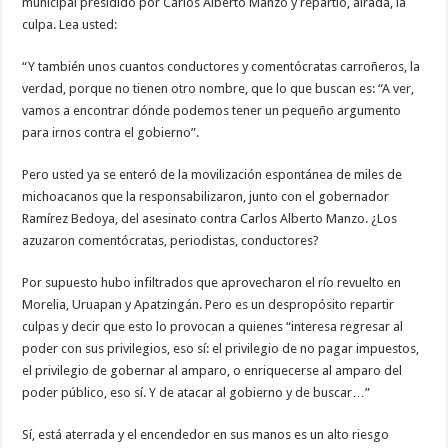
municipal presidido por Carlos Alberto Manzo y repartió, airada, la
culpa. Lea usted:
“Y también unos cuantos conductores y comentócratas carroñeros, la
verdad, porque no tienen otro nombre, que lo que buscan es: “A ver,
vamos a encontrar dónde podemos tener un pequeño argumento
para irnos contra el gobierno”.
Pero usted ya se enteró de la movilización espontánea de miles de
michoacanos que la responsabilizaron, junto con el gobernador
Ramírez Bedoya, del asesinato contra Carlos Alberto Manzo. ¿Los
azuzaron comentócratas, periodistas, conductores?
Por supuesto hubo infiltrados que aprovecharon el río revuelto en
Morelia, Uruapan y Apatzingán. Pero es un despropósito repartir
culpas y decir que esto lo provocan a quienes “interesa regresar al
poder con sus privilegios, eso sí: el privilegio de no pagar impuestos,
el privilegio de gobernar al amparo, o enriquecerse al amparo del
poder público, eso sí. Y de atacar al gobierno y de buscar…”
Sí, está aterrada y el encendedor en sus manos es un alto riesgo