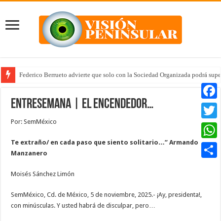
Federico Berrueto advierte que solo con la Sociedad Organizada podrá supe
Entresemana | El encendedor…
Faceb
Por: SemMéxico
Twitte
Te extraño/ en cada paso que siento solitario…” Armando
Whats
Manzanero
Compar
Moisés Sánchez Limón
SemMéxico, Cd. de México, 5 de noviembre, 2025.- ¡Ay, presidenta!,
con minúsculas. Y usted habrá de disculpar, pero…