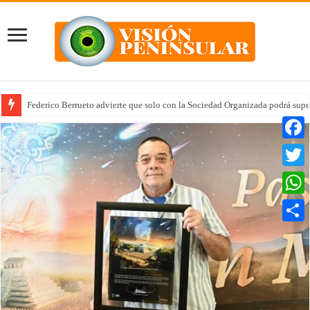
Federico Berrueto advierte que solo con la Sociedad Organizada podrá supe
Faceb
Twitte
Whats
Compar