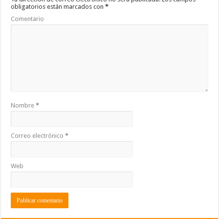
o
p
ti
obligatorios están marcados con
*
k
r
Comentario
Nombre
*
Correo electrónico
*
Web