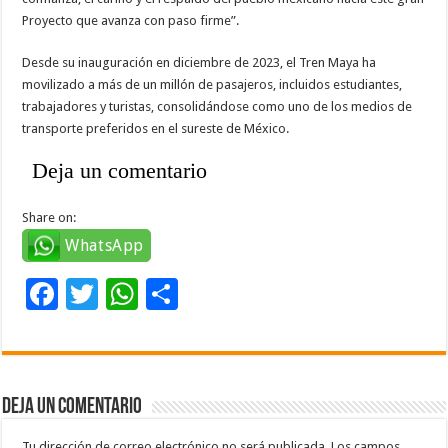
Proyecto que avanza con paso firme”.
Desde su inauguración en diciembre de 2023, el Tren Maya ha
movilizado a más de un millón de pasajeros, incluidos estudiantes,
trabajadores y turistas, consolidándose como uno de los medios de
transporte preferidos en el sureste de México.
Deja un comentario
Share on:
WhatsApp
F
T
W
C
ac
wi
h
o
e
tt
at
m
b
er
sA
p
Deja un comentario
o
p
ar
Tu dirección de correo electrónico no será publicada.
Los campos