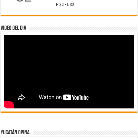
H 32 • L 32
Video del dia
Yucatán Opina