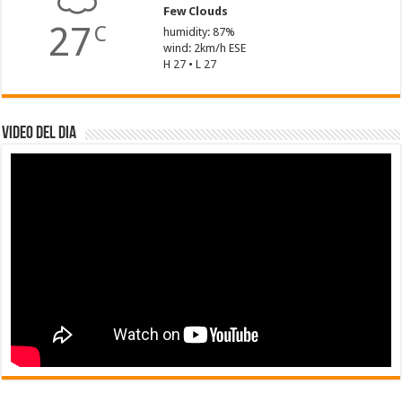
Few Clouds
27
C
humidity: 87%
wind: 2km/h ESE
H 27 • L 27
Video del dia