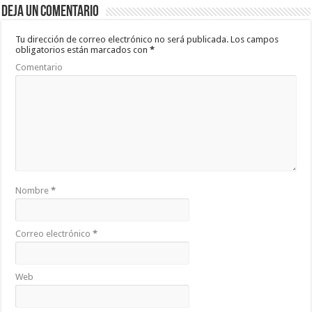
Deja un comentario
o
p
ar
o
p
ti
Tu dirección de correo electrónico no será publicada.
Los campos
obligatorios están marcados con
*
k
r
Comentario
Nombre
*
Correo electrónico
*
Web