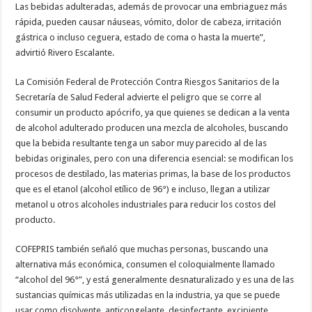
Las bebidas adulteradas, además de provocar una embriaguez más
rápida, pueden causar náuseas, vómito, dolor de cabeza, irritación
gástrica o incluso ceguera, estado de coma o hasta la muerte”,
advirtió Rivero Escalante.
La Comisión Federal de Protección Contra Riesgos Sanitarios de la
Secretaría de Salud Federal advierte el peligro que se corre al
consumir un producto apócrifo, ya que quienes se dedican a la venta
de alcohol adulterado producen una mezcla de alcoholes, buscando
que la bebida resultante tenga un sabor muy parecido al de las
bebidas originales, pero con una diferencia esencial: se modifican los
procesos de destilado, las materias primas, la base de los productos
que es el etanol (alcohol etílico de 96°) e incluso, llegan a utilizar
metanol u otros alcoholes industriales para reducir los costos del
producto.
COFEPRIS también señaló que muchas personas, buscando una
alternativa más económica, consumen el coloquialmente llamado
“alcohol del 96°”, y está generalmente desnaturalizado y es una de las
sustancias químicas más utilizadas en la industria, ya que se puede
usar como disolvente, anticongelante, desinfectante, excipiente,