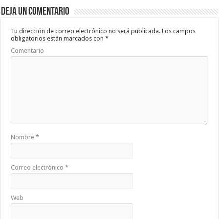
b
er
sA
p
Deja un comentario
o
p
ar
o
p
ti
Tu dirección de correo electrónico no será publicada.
Los campos
obligatorios están marcados con
*
k
r
Comentario
Nombre
*
Correo electrónico
*
Web