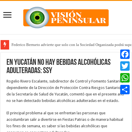
Federico Berrueto advierte que solo con la Sociedad Organizada podrá supe
En Yucatán no hay bebidas alcohólicas
Faceb
adulteradas: SSY
Twitte
Rogelio Rivero Escalante, subdirector de Control y Fomento Sanitario,
Whats
dependiente de la Dirección de Protección Contra Riesgos Sanitarios
de la Secretaría de Salud de Yucatán, comentó que en el presente año
Compar
no se han detectado bebidas alcohólicas adulteradas en el estado.
El principal problema al que se enfrentan las personas que
acostumbran salir a divertirse en Fiestas Patrias o de manera habitual
los fines de semana, es saber si las bebidas alcohólicas que