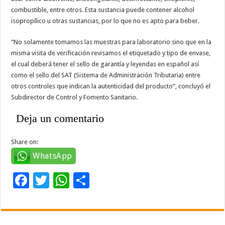
combustible, entre otros. Esta sustancia puede contener alcohol
isopropílico u otras sustancias, por lo que no es apto para beber.
“No solamente tomamos las muestras para laboratorio sino que en la
misma visita de verificación revisamos el etiquetado y tipo de envase,
el cual deberá tener el sello de garantía y leyendas en español así
como el sello del SAT (Sistema de Administración Tributaria) entre
otros controles que indican la autenticidad del producto”, concluyó el
Subdirector de Control y Fomento Sanitario.
Deja un comentario
Share on:
WhatsApp
F
T
W
C
ac
wi
h
o
e
tt
at
m