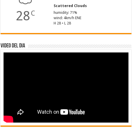
Scattered Clouds
28
C
humidity: 71%
wind: 4km/h ENE
H 28 • L 28
Video del dia