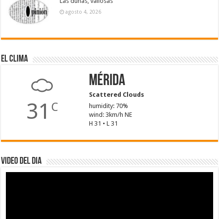
Las dunas, valiosas
agosto 4, 2026
El Clima
Mérida
Scattered Clouds
31
C
humidity: 70%
wind: 3km/h NE
H 31 • L 31
Video del dia