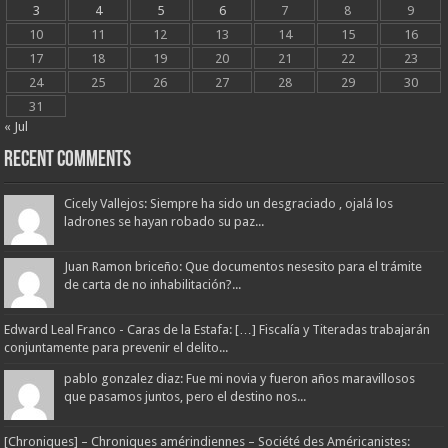
3
4
5
6
7
8
9
10
11
12
13
14
15
16
17
18
19
20
21
22
23
24
25
26
27
28
29
30
31
« Jul
Recent Comments
Cicely Vallejos: Siempre ha sido un desgraciado , ojalá los
ladrones se hayan robado su paz...
Juan Ramon briceño: Que documentos nesesito para el trámite
de carta de no inhabilitación?...
Edward Leal Franco - Caras de la Estafa: […] Fiscalía y Titeradas trabajarán
conjuntamente para prevenir el delito...
pablo gonzalez diaz: Fue mi novia y fueron años maravillosos
que pasamos juntos, pero el destino nos...
[Chroniques] – Chroniques amérindiennes – Société des Américanistes: