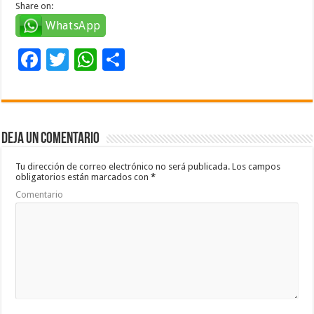
Share on:
WhatsApp
F
T
W
C
ac
wi
h
o
e
tt
at
m
b
er
sA
p
Deja un comentario
o
p
ar
o
p
ti
Tu dirección de correo electrónico no será publicada.
Los campos
obligatorios están marcados con
*
k
r
Comentario