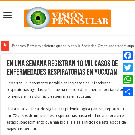
Federico Berrueto advierte que solo con la Sociedad Organizada podrá supe
En una semana registran 10 mil casos de
Faceb
enfermedades respiratorias en Yucatán
Twitte
Reportan un incremento notable en los casos de infecciones
Whats
respiratorias agudas, cifra que ha crecido de manera importante por
lo menos en las últimas tres semanas en Yucatán.
Compar
El Sistema Nacional de Vigilancia Epidemiológica (Sinave) reportó 11
mil 72 casos de infecciones respiratorias hasta el 11 noviembre en el
estado, padecimiento que han ido a la alza a inicios de esta época de
bajas temperaturas.