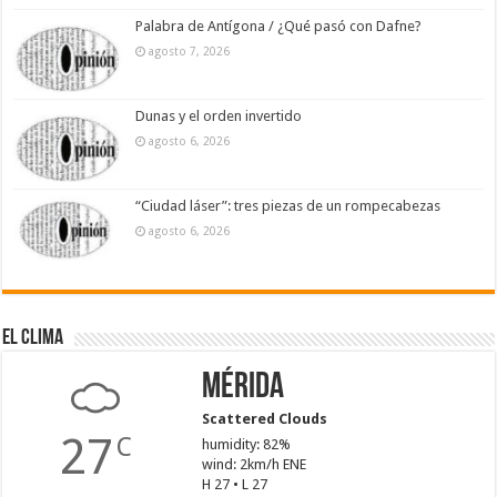
Palabra de Antígona / ¿Qué pasó con Dafne?
agosto 7, 2026
Dunas y el orden invertido
agosto 6, 2026
“Ciudad láser”: tres piezas de un rompecabezas
agosto 6, 2026
El Clima
Mérida
Scattered Clouds
27
C
humidity: 82%
wind: 2km/h ENE
H 27 • L 27