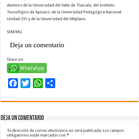
alumnos de la Universidad del Valle de Tlaxcala, del Instituto
Tecnológico de Apizaco, de la Universidad Pedagógica Nacional
Unidad 291 y de la Universidad del Altiplano.
SEM/MG
Deja un comentario
Share on:
WhatsApp
F
T
W
C
ac
wi
h
o
e
tt
at
m
b
er
sA
p
Deja un comentario
o
p
ar
o
p
ti
Tu dirección de correo electrónico no será publicada.
Los campos
obligatorios están marcados con
*