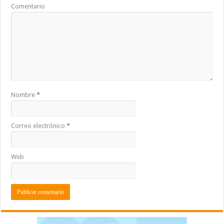
k
r
Comentario
Nombre
*
Correo electrónico
*
Web