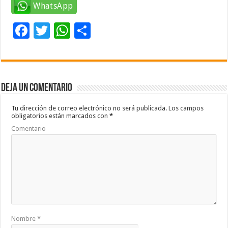
WhatsApp
F
T
W
C
ac
wi
h
o
e
tt
at
m
b
er
sA
p
Deja un comentario
o
p
ar
o
p
ti
Tu dirección de correo electrónico no será publicada.
Los campos
obligatorios están marcados con
*
k
r
Comentario
Nombre
*