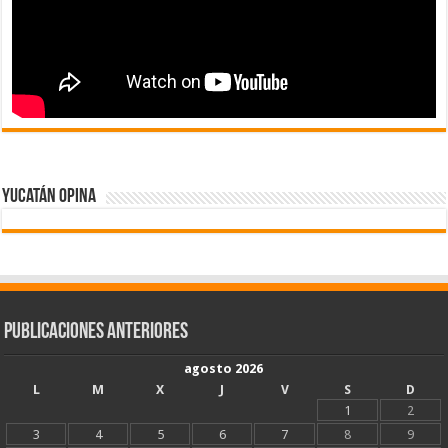
Yucatán Opina
Publicaciones Anteriores
agosto 2026
L
M
X
J
V
S
D
1
2
3
4
5
6
7
8
9