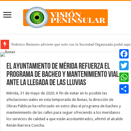
Federico Berrueto advierte que solo con la Sociedad Organizada podrá supe
Faceb
El Ayuntamiento de Mérida refuerza el
programa de bacheo y mantenimiento vial
Twitte
ante la llegada de las lluvias
Whats
Mérida, 31 de mayo de 2020. A fin de evitar en lo posible las
Compar
afectaciones viales en esta temporada de lluvias, la dirección de
Obras Públicas ha reforzado en estos días el programa de bacheo y
mantenimiento de las calles para seguir ofreciendo a los meridanos
los servicios de calidad a que están acostumbrados, afirmó el alcalde
Renán Barrera Concha.