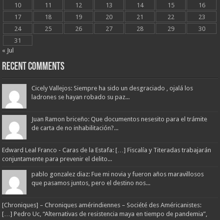
10
11
12
13
14
15
16
17
18
19
20
21
22
23
24
25
26
27
28
29
30
31
« Jul
Recent Comments
Cicely Vallejos: Siempre ha sido un desgraciado , ojalá los
ladrones se hayan robado su paz...
Juan Ramon briceño: Que documentos nesesito para el trámite
de carta de no inhabilitación?...
Edward Leal Franco - Caras de la Estafa: […] Fiscalía y Titeradas trabajarán
conjuntamente para prevenir el delito...
pablo gonzalez diaz: Fue mi novia y fueron años maravillosos
que pasamos juntos, pero el destino nos...
[Chroniques] – Chroniques amérindiennes – Société des Américanistes:
[…] Pedro Uc, “Alternativas de resistencia maya en tiempo de pandemia”,