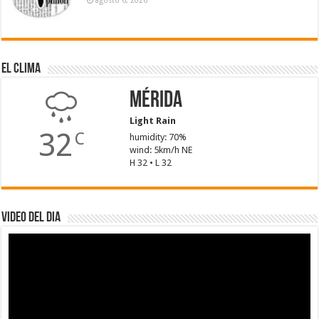
El Clima
Mérida
Light Rain
32
C
humidity: 70%
wind: 5km/h NE
H 32 • L 32
Video del dia