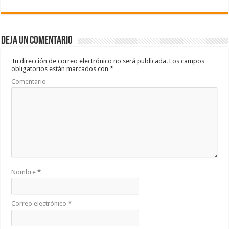
e
tt
at
m
b
er
sA
p
Deja un comentario
o
p
ar
o
p
ti
Tu dirección de correo electrónico no será publicada.
Los campos
obligatorios están marcados con
*
k
r
Comentario
Nombre
*
Correo electrónico
*