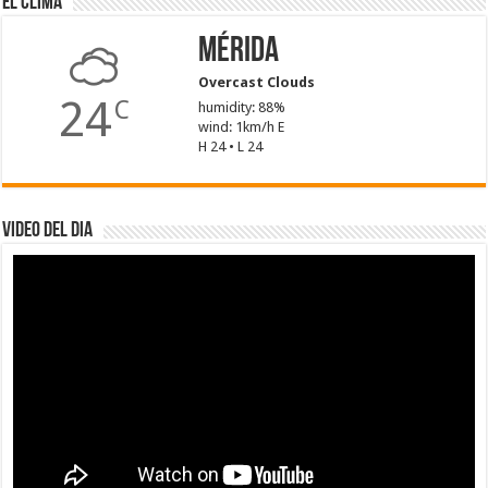
El Clima
Mérida
Overcast Clouds
24
C
humidity: 88%
wind: 1km/h E
H 24 • L 24
Video del dia