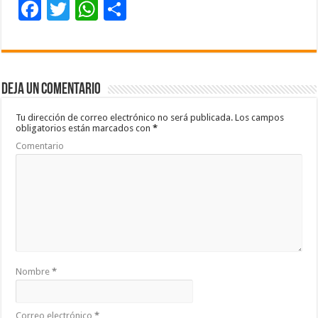
F
T
W
C
ac
wi
h
o
e
tt
at
m
b
er
sA
p
Deja un comentario
o
p
ar
o
p
ti
Tu dirección de correo electrónico no será publicada.
Los campos
obligatorios están marcados con
*
k
r
Comentario
Nombre
*
Correo electrónico
*