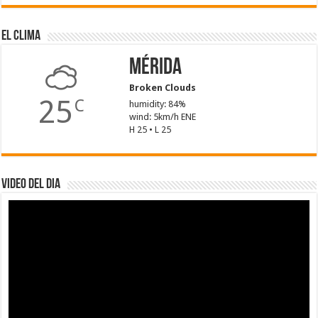
El Clima
Mérida
Broken Clouds
25
C
humidity: 84%
wind: 5km/h ENE
H 25 • L 25
Video del dia