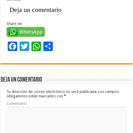
Deja un comentario
Share on:
WhatsApp
F
T
W
C
ac
wi
h
o
e
tt
at
m
b
er
sA
p
Deja un comentario
o
p
ar
o
p
ti
Tu dirección de correo electrónico no será publicada.
Los campos
obligatorios están marcados con
*
k
r
Comentario