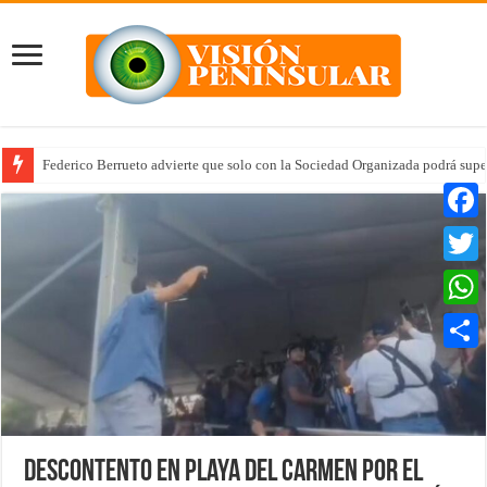
Federico Berrueto advierte que solo con la Sociedad Organizada podrá supe
Faceb
Twitte
Whats
Compar
Descontento en Playa del Carmen por el