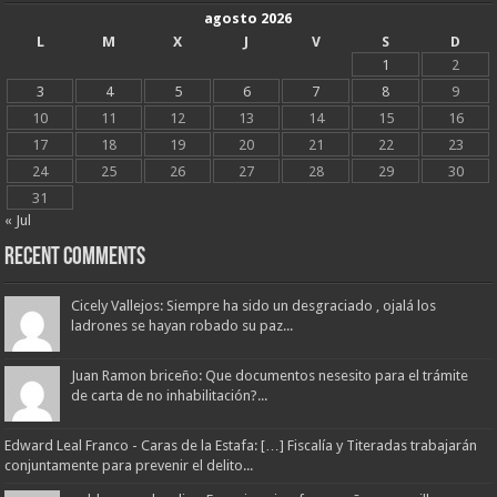
agosto 2026
L
M
X
J
V
S
D
1
2
3
4
5
6
7
8
9
10
11
12
13
14
15
16
17
18
19
20
21
22
23
24
25
26
27
28
29
30
31
« Jul
Recent Comments
Cicely Vallejos: Siempre ha sido un desgraciado , ojalá los
ladrones se hayan robado su paz...
Juan Ramon briceño: Que documentos nesesito para el trámite
de carta de no inhabilitación?...
Edward Leal Franco - Caras de la Estafa: […] Fiscalía y Titeradas trabajarán
conjuntamente para prevenir el delito...