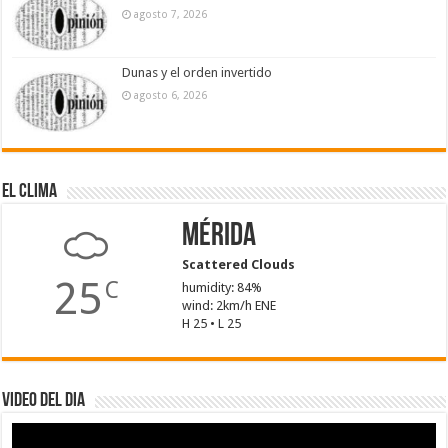
agosto 7, 2026
Dunas y el orden invertido
agosto 6, 2026
El Clima
Mérida
Scattered Clouds
25
C
humidity: 84%
wind: 2km/h ENE
H 25 • L 25
Video del dia