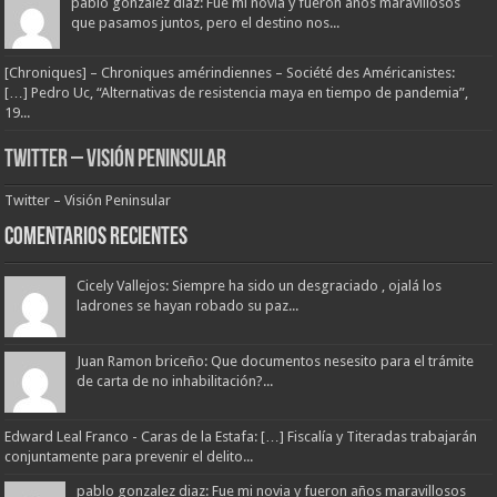
pablo gonzalez diaz: Fue mi novia y fueron años maravillosos
que pasamos juntos, pero el destino nos...
[Chroniques] – Chroniques amérindiennes – Société des Américanistes:
[…] Pedro Uc, “Alternativas de resistencia maya en tiempo de pandemia”,
19...
Twitter – Visión Peninsular
Twitter – Visión Peninsular
Comentarios Recientes
Cicely Vallejos: Siempre ha sido un desgraciado , ojalá los
ladrones se hayan robado su paz...
Juan Ramon briceño: Que documentos nesesito para el trámite
de carta de no inhabilitación?...
Edward Leal Franco - Caras de la Estafa: […] Fiscalía y Titeradas trabajarán
conjuntamente para prevenir el delito...
pablo gonzalez diaz: Fue mi novia y fueron años maravillosos