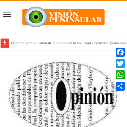
Federico Berrueto advierte que solo con la Sociedad Organizada podrá supe
Faceb
Twitte
Whats
Compar