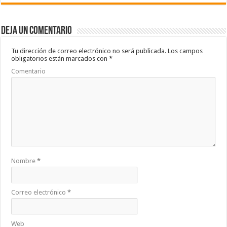
e
tt
at
m
b
er
sA
p
Deja un comentario
o
p
ar
o
p
ti
Tu dirección de correo electrónico no será publicada.
Los campos
obligatorios están marcados con
*
k
r
Comentario
Nombre
*
Correo electrónico
*
Web