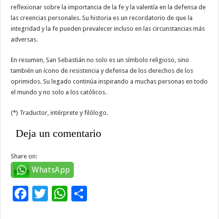
reflexionar sobre la importancia de la fe y la valentía en la defensa de
las creencias personales. Su historia es un recordatorio de que la
integridad y la fe pueden prevalecer incluso en las circunstancias más
adversas.
En resumen, San Sebastián no solo es un símbolo religioso, sino
también un ícono de resistencia y defensa de los derechos de los
oprimidos. Su legado continúa inspirando a muchas personas en todo
el mundo y no solo a los católicos.
(*) Traductor, intérprete y filólogo.
Deja un comentario
Share on:
WhatsApp
F
T
W
C
ac
wi
h
o