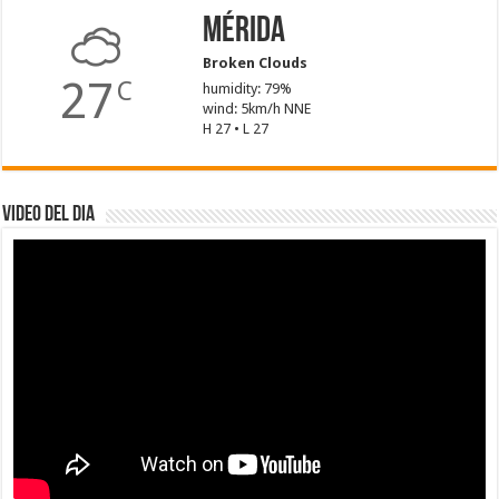
Mérida
Broken Clouds
27
C
humidity: 79%
wind: 5km/h NNE
H 27 • L 27
Video del dia