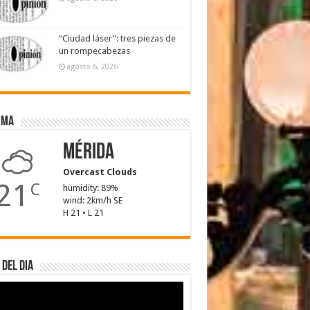
“Ciudad láser”: tres piezas de
un rompecabezas
agosto 6, 2026
ima
Mérida
Overcast Clouds
21
C
humidity: 89%
wind: 2km/h SE
H 21 • L 21
 del dia