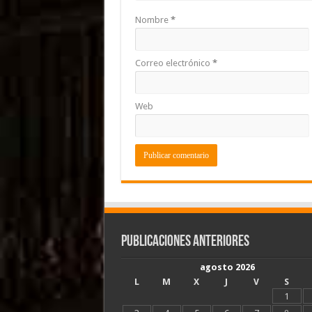
Nombre
*
Correo electrónico
*
Web
Publicaciones Anteriores
agosto 2026
L
M
X
J
V
S
1