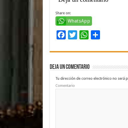
Share on:
WhatsApp
F
T
W
C
ac
wi
h
o
e
tt
at
m
b
er
sA
p
Deja un comentario
o
p
ar
o
p
ti
Tu dirección de correo electrónico no será p
Comentario
k
r