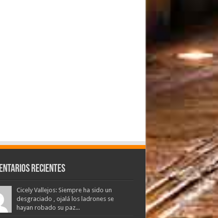
entarios Recientes
Cicely Vallejos: Siempre ha sido un
desgraciado , ojalá los ladrones se
hayan robado su paz...