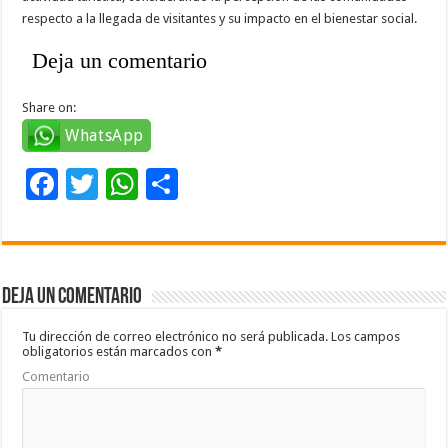
respecto a la llegada de visitantes y su impacto en el bienestar social.
Deja un comentario
Share on:
WhatsApp
F
T
W
C
ac
wi
h
o
e
tt
at
m
b
er
sA
p
Deja un comentario
o
p
ar
o
p
ti
Tu dirección de correo electrónico no será publicada.
Los campos
obligatorios están marcados con
*
k
r
Comentario