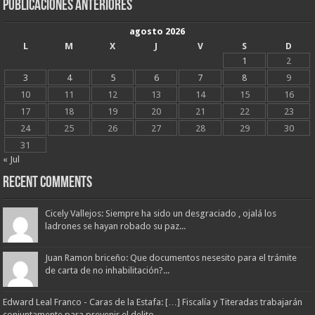
Publicaciones Anteriores
agosto 2026
L
M
X
J
V
S
D
1
2
3
4
5
6
7
8
9
10
11
12
13
14
15
16
17
18
19
20
21
22
23
24
25
26
27
28
29
30
31
« Jul
Recent Comments
Cicely Vallejos: Siempre ha sido un desgraciado , ojalá los
ladrones se hayan robado su paz...
Juan Ramon briceño: Que documentos nesesito para el trámite
de carta de no inhabilitación?...
Edward Leal Franco - Caras de la Estafa: […] Fiscalía y Titeradas trabajarán
conjuntamente para prevenir el delito...