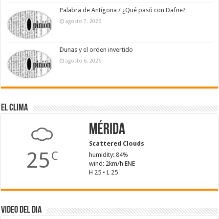
Palabra de Antígona / ¿Qué pasó con Dafne?
agosto 7, 2026
Dunas y el orden invertido
agosto 6, 2026
El Clima
Mérida
Scattered Clouds
25
C
humidity: 84%
wind: 2km/h ENE
H 25 • L 25
Video del dia