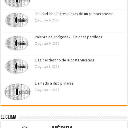
“Ciudad láser”: tres piezas de un rompecabezas
agosto 6, 2026
Palabra de Antígona / Ilusiones perdidas
agosto 6, 2026
Elegir el destino de la costa yucateca
agosto 5, 2026
Llamado a disciplinarse
agosto 4, 2026
El Clima