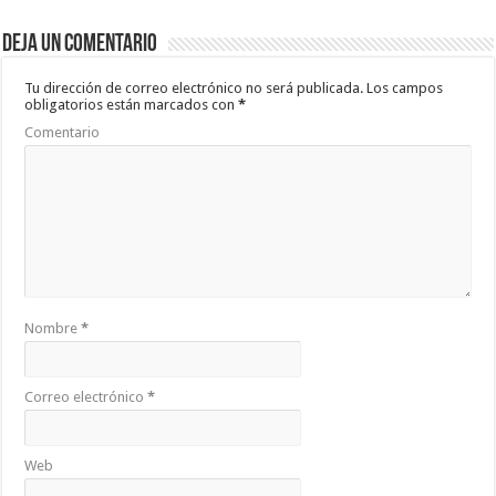
b
er
sA
p
Deja un comentario
o
p
ar
o
p
ti
Tu dirección de correo electrónico no será publicada.
Los campos
obligatorios están marcados con
*
k
r
Comentario
Nombre
*
Correo electrónico
*
Web