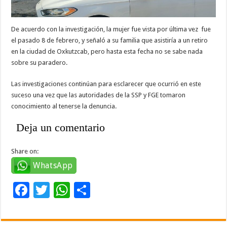
De acuerdo con la investigación, la mujer fue vista por última vez fue
el pasado 8 de febrero, y señaló a su familia que asistiría a un retiro
en la ciudad de Oxkutzcab, pero hasta esta fecha no se sabe nada
sobre su paradero.
Las investigaciones continúan para esclarecer que ocurrió en este
suceso una vez que las autoridades de la SSP y FGE tomaron
conocimiento al tenerse la denuncia.
Deja un comentario
Share on:
WhatsApp
F
T
W
C
ac
wi
h
o
e
tt
at
m