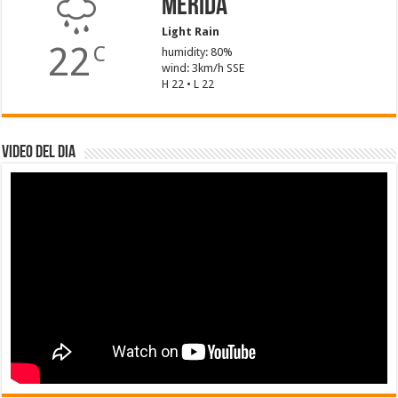
Mérida
Light Rain
22
C
humidity: 80%
wind: 3km/h SSE
H 22 • L 22
Video del dia