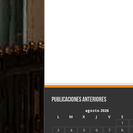
Publicaciones Anteriores
agosto 2026
L
M
X
J
V
S
1
3
4
5
6
7
8