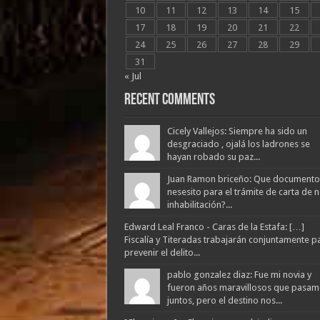
10
11
12
13
14
15
17
18
19
20
21
22
24
25
26
27
28
29
31
« Jul
Recent Comments
Cicely Vallejos: Siempre ha sido un
desgraciado , ojalá los ladrones se
hayan robado su paz...
Juan Ramon briceño: Que documento
nesesito para el trámite de carta de 
inhabilitación?...
Edward Leal Franco - Caras de la Estafa: […]
Fiscalía y Titeradas trabajarán conjuntamente p
prevenir el delito...
pablo gonzalez diaz: Fue mi novia y
fueron años maravillosos que pasam
juntos, pero el destino nos...