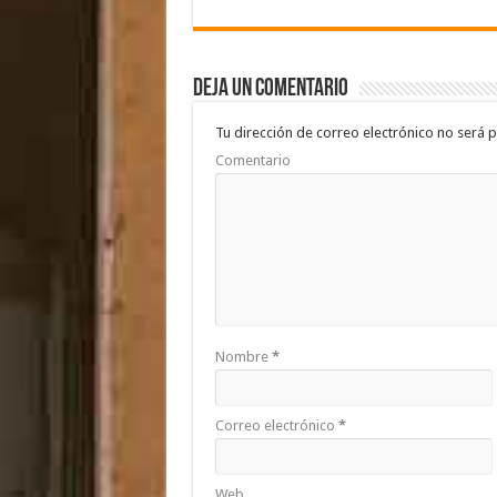
e
tt
at
m
b
er
sA
p
Deja un comentario
o
p
ar
o
p
ti
Tu dirección de correo electrónico no será p
Comentario
k
r
Nombre
*
Correo electrónico
*
Web