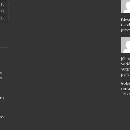
16
23
30
Edwar
Fisca
preven
[Chro
Socié
“Alte
s
pande
no
Gobie
con a
This 
ara
os