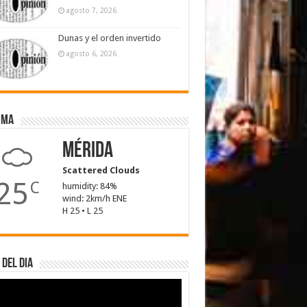
agosto 7, 2026
Dunas y el orden invertido
agosto 6, 2026
ima
Mérida
Scattered Clouds
25
C
humidity: 84%
wind: 2km/h ENE
H 25 • L 25
 del dia