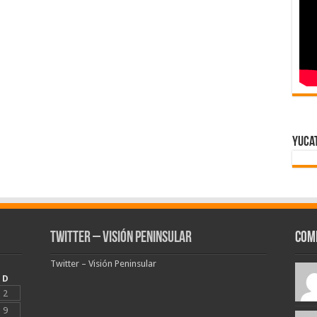
Yuca
Twitter – Visión Peninsular
Com
Twitter – Visión Peninsular
D
2
9