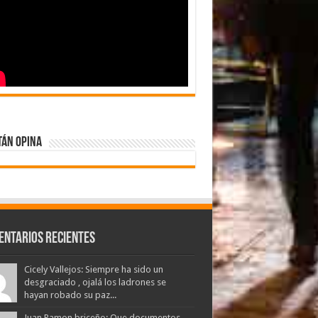
tán Opina
entarios Recientes
Cicely Vallejos: Siempre ha sido un
desgraciado , ojalá los ladrones se
hayan robado su paz...
Juan Ramon briceño: Que documentos