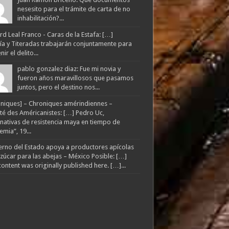
nesesito para el trámite de carta de no
inhabilitación?...
d Leal Franco - Caras de la Estafa: […]
lía y Titeradas trabajarán conjuntamente para
ir el delito...
pablo gonzalez diaz: Fue mi novia y
fueron años maravillosos que pasamos
juntos, pero el destino nos...
niques] – Chroniques amérindiennes –
té des Américanistes: […] Pedro Uc,
rnativas de resistencia maya en tiempo de
mia”, 19...
rno del Estado apoya a productores apícolas
zúcar para las abejas – México Posible: […]
content was originally published here. […]...