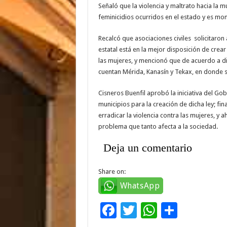
Señaló que la violencia y maltrato hacia la mu
feminicidios ocurridos en el estado y es mo
Recalcó que asociaciones civiles solicitaron
estatal está en la mejor disposición de crear
las mujeres, y mencionó que de acuerdo a dic
cuentan Mérida, Kanasín y Tekax, en donde s
Cisneros Buenfil aprobó la iniciativa del Gob
municipios para la creación de dicha ley; f
erradicar la violencia contra las mujeres, y
problema que tanto afecta a la sociedad.
Deja un comentario
Share on:
WhatsApp
F
T
W
C
ac
wi
h
o