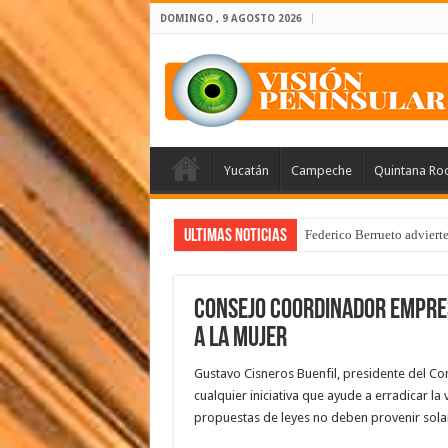
DOMINGO , 9 AGOSTO 2026
Yucatán
Campeche
Quintana Ro
Ultimas Noticias
Federico Berrueto adviert
Consejo Coordinador empres
a la mujer
Gustavo Cisneros Buenfil, presidente del C
cualquier iniciativa que ayude a erradicar la
propuestas de leyes no deben provenir sola