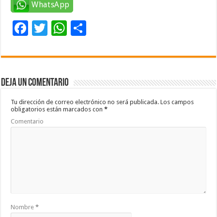
WhatsApp
F
T
W
C
ac
wi
h
o
e
tt
at
m
b
er
sA
p
Deja un comentario
o
p
ar
o
p
ti
Tu dirección de correo electrónico no será publicada.
Los campos
obligatorios están marcados con
*
k
r
Comentario
Nombre
*