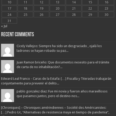
10
11
12
13
14
15
16
17
18
19
20
21
22
23
24
25
26
27
28
29
30
31
« Jul
Recent Comments
Cicely Vallejos: Siempre ha sido un desgraciado , ojalá los
ladrones se hayan robado su paz...
Juan Ramon briceño: Que documentos nesesito para el trámite
de carta de no inhabilitación?...
Edward Leal Franco - Caras de la Estafa: […] Fiscalía y Titeradas trabajarán
conjuntamente para prevenir el delito...
pablo gonzalez diaz: Fue mi novia y fueron años maravillosos
que pasamos juntos, pero el destino nos...
[Chroniques] – Chroniques amérindiennes – Société des Américanistes:
[…] Pedro Uc, “Alternativas de resistencia maya en tiempo de pandemia”,