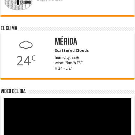
El Clima
Mérida
Scattered Clouds
24
C
humidity: 88%
wind: 2km/h ESE
H 24 • L 24
Video del dia