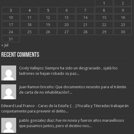
1
2
3
4
5
6
7
8
9
10
11
12
13
14
15
16
17
18
19
20
21
22
23
24
25
26
27
28
29
30
31
« Jul
Recent Comments
Cicely Vallejos: Siempre ha sido un desgraciado , ojalá los
ladrones se hayan robado su paz...
Juan Ramon briceño: Que documentos nesesito para el trámite
de carta de no inhabilitación?...
Edward Leal Franco - Caras de la Estafa: […] Fiscalía y Titeradas trabajarán
conjuntamente para prevenir el delito...
pablo gonzalez diaz: Fue mi novia y fueron años maravillosos
que pasamos juntos, pero el destino nos...