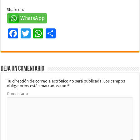
Share on:
WhatsApp
F
T
W
C
ac
wi
h
o
e
tt
at
m
b
er
sA
p
Deja un comentario
o
p
ar
o
p
ti
Tu dirección de correo electrónico no será publicada.
Los campos
obligatorios están marcados con
*
k
r
Comentario