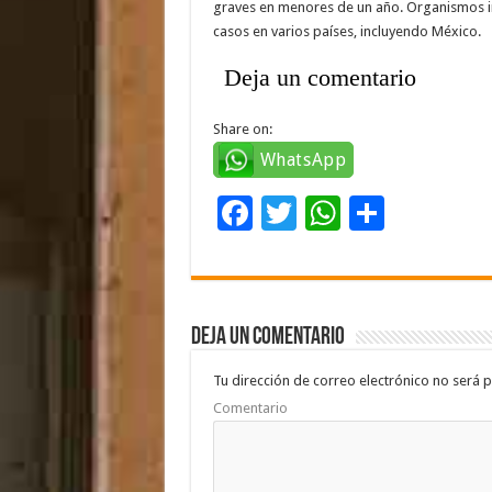
graves en menores de un año. Organismos in
casos en varios países, incluyendo México.
Deja un comentario
Share on:
WhatsApp
F
T
W
C
ac
wi
h
o
e
tt
at
m
b
er
sA
p
Deja un comentario
o
p
ar
o
p
ti
Tu dirección de correo electrónico no será p
Comentario
k
r