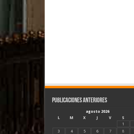
Publicaciones Anteriores
agosto 2026
L
M
X
J
V
S
1
3
4
5
6
7
8