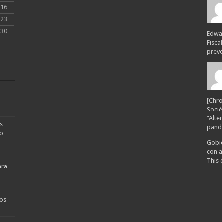
16
23
30
Edwar
Fisca
preven
[Chro
Socié
“Alte
s
pande
no
Gobie
con a
This 
ara
os