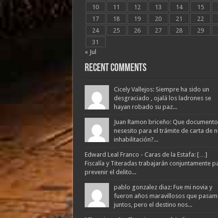
10
11
12
13
14
15
17
18
19
20
21
22
24
25
26
27
28
29
31
« Jul
Recent Comments
Cicely Vallejos: Siempre ha sido un
desgraciado , ojalá los ladrones se
hayan robado su paz...
Juan Ramon briceño: Que documento
nesesito para el trámite de carta de 
inhabilitación?...
Edward Leal Franco - Caras de la Estafa: […]
Fiscalía y Titeradas trabajarán conjuntamente p
prevenir el delito...
pablo gonzalez diaz: Fue mi novia y
fueron años maravillosos que pasam
juntos, pero el destino nos...