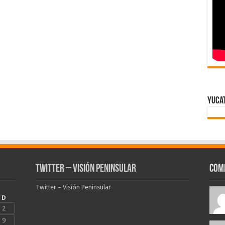
Yuca
Twitter – Visión Peninsular
Com
Twitter – Visión Peninsular
D
2
9