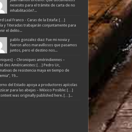
nesesito para el trámite de carta de no
inhabilitación?...
d Leal Franco - Caras de la Estafa: […]
lía y Titeradas trabajarán conjuntamente para
ir el delito...
pablo gonzalez diaz: Fue mi novia y
fueron años maravillosos que pasamos
juntos, pero el destino nos...
niques] – Chroniques amérindiennes –
té des Américanistes: […] Pedro Uc,
rnativas de resistencia maya en tiempo de
mia”, 19...
rno del Estado apoya a productores apícolas
zúcar para las abejas – México Posible: […]
content was originally published here. […]...