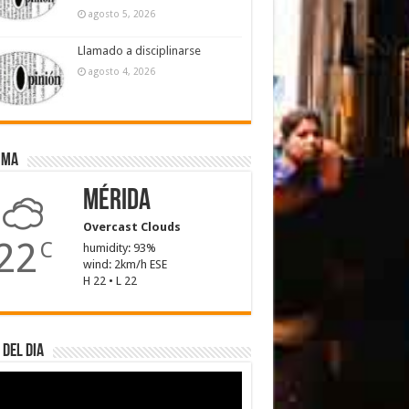
agosto 5, 2026
Llamado a disciplinarse
agosto 4, 2026
ima
Mérida
Overcast Clouds
22
C
humidity: 93%
wind: 2km/h ESE
H 22 • L 22
 del dia