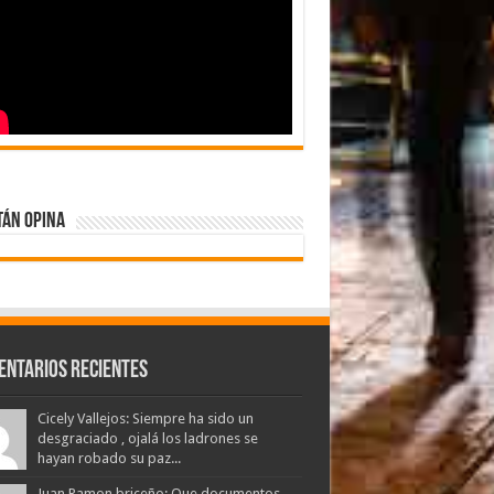
tán Opina
entarios Recientes
Cicely Vallejos: Siempre ha sido un
desgraciado , ojalá los ladrones se
hayan robado su paz...
Juan Ramon briceño: Que documentos