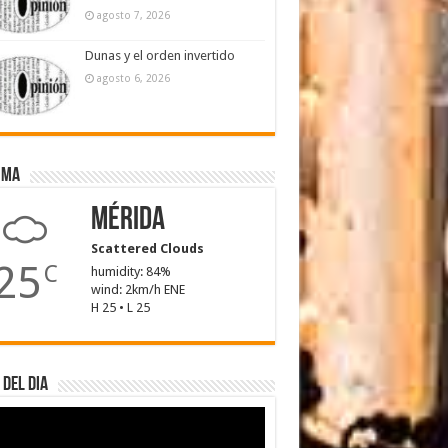
agosto 7, 2026
Dunas y el orden invertido
agosto 6, 2026
ima
Mérida
Scattered Clouds
25
C
humidity: 84%
wind: 2km/h ENE
H 25 • L 25
 del dia