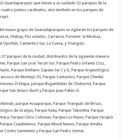
102 Guardaparques que tienen a su cuidado 52 parques de la
s cuatro puntos cardinales, sino también en los parques de
rayó.
n del nuevo grupo de Guaradaparques se vigilarán los parques de
nza, X’tabay, Pez volador, Carranza, Porvenir, la Mestiza,
 Opichén, Cantaritos Sur, La Cueva, y Triangulo.
37 parques de la ciudad, distribuidos de la siguiente manera:
nte, Parque San José Tecoh Sur, Parque Pedro Infante Cruz,
ejón, Parque Emiliano Zapata Sur I y II, Parque Arqueológico
rancisco de Montejo III, Parque Cantaritos, Parque Chenkú
nsiones IV Etapa, parque Bugambilias de Chuburná, Parque
rque San Arturo Xluch y Parque Juan Pablo II.
a Alemán, parque Acuaparque, Parque Triangulo de Brisas,
ológico de Granjas, Parque Kalia, Parque Tabentha, Parque
ámara, Parque Cinco Colonias, Parque Los Reyes, Parque Serapio
 Parque Cuauhtémoc, Parque Misné Nuevo, Parque Amalia
que Cortes Sarmiento y Parque San Pedro Uxmal.