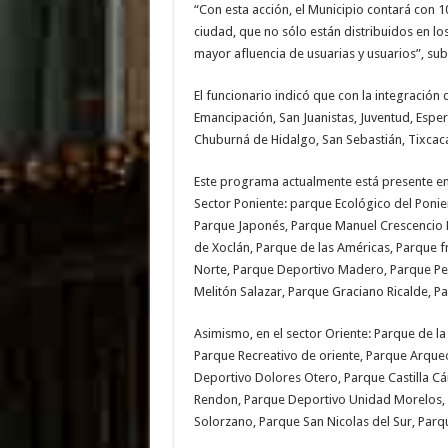
“Con esta acción, el Municipio contará con 
ciudad, que no sólo están distribuidos en lo
mayor afluencia de usuarias y usuarios”, sub
El funcionario indicó que con la integració
Emancipación, San Juanistas, Juventud, Espera
Chuburná de Hidalgo, San Sebastián, Tixcacal
Este programa actualmente está presente en 
Sector Poniente: parque Ecológico del Ponie
Parque Japonés, Parque Manuel Crescencio R
de Xoclán, Parque de las Américas, Parque f
Norte, Parque Deportivo Madero, Parque Pe
Melitón Salazar, Parque Graciano Ricalde, Pa
Asimismo, en el sector Oriente: Parque de l
Parque Recreativo de oriente, Parque Arque
Deportivo Dolores Otero, Parque Castilla C
Rendon, Parque Deportivo Unidad Morelos,
Solorzano, Parque San Nicolas del Sur, Par