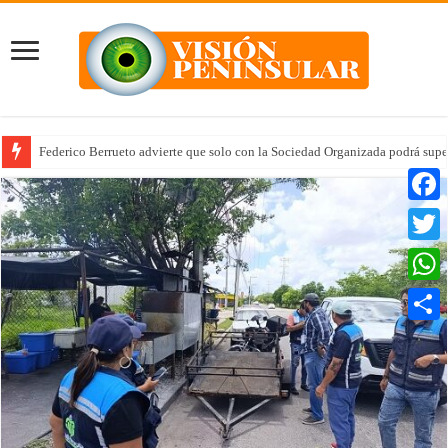
Federico Berrueto advierte que solo con la Sociedad Organizada podrá supe
Faceb
Twitte
Whats
Compar