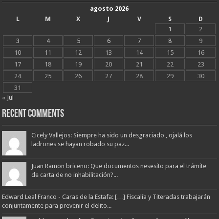
agosto 2026
L
M
X
J
V
S
D
1
2
3
4
5
6
7
8
9
10
11
12
13
14
15
16
17
18
19
20
21
22
23
24
25
26
27
28
29
30
31
« Jul
Recent Comments
Cicely Vallejos: Siempre ha sido un desgraciado , ojalá los
ladrones se hayan robado su paz...
Juan Ramon briceño: Que documentos nesesito para el trámite
de carta de no inhabilitación?...
Edward Leal Franco - Caras de la Estafa: […] Fiscalía y Titeradas trabajarán
conjuntamente para prevenir el delito...