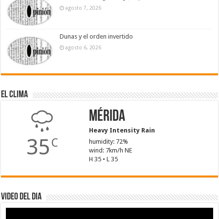
agosto 7, 2026
Dunas y el orden invertido
agosto 6, 2026
El Clima
Mérida
Heavy Intensity Rain
35
C
humidity: 72%
wind: 7km/h NE
H 35 • L 35
Video del dia