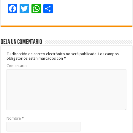
F
T
W
C
ac
wi
h
o
e
tt
at
m
b
er
sA
p
Deja un comentario
o
p
ar
o
p
ti
Tu dirección de correo electrónico no será publicada.
Los campos
obligatorios están marcados con
*
k
r
Comentario
Nombre
*