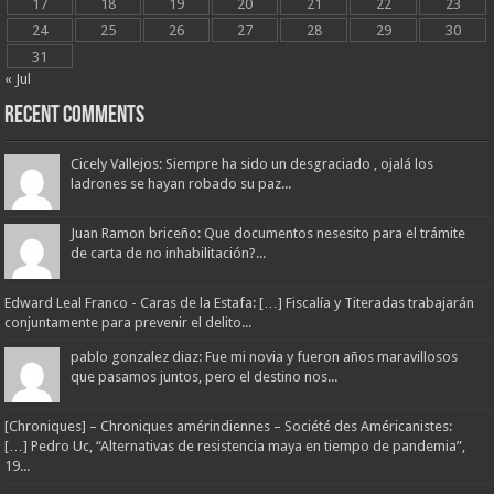
17
18
19
20
21
22
23
24
25
26
27
28
29
30
31
« Jul
Recent Comments
Cicely Vallejos: Siempre ha sido un desgraciado , ojalá los
ladrones se hayan robado su paz...
Juan Ramon briceño: Que documentos nesesito para el trámite
de carta de no inhabilitación?...
Edward Leal Franco - Caras de la Estafa: […] Fiscalía y Titeradas trabajarán
conjuntamente para prevenir el delito...
pablo gonzalez diaz: Fue mi novia y fueron años maravillosos
que pasamos juntos, pero el destino nos...
[Chroniques] – Chroniques amérindiennes – Société des Américanistes:
[…] Pedro Uc, “Alternativas de resistencia maya en tiempo de pandemia”,
19...