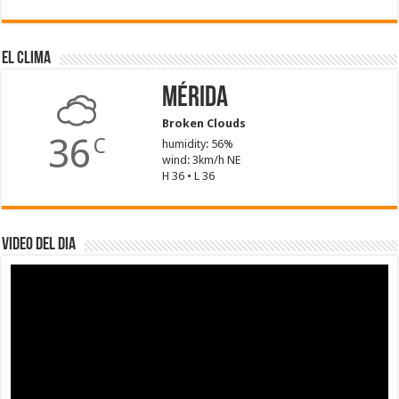
El Clima
Mérida
Broken Clouds
36
C
humidity: 56%
wind: 3km/h NE
H 36 • L 36
Video del dia