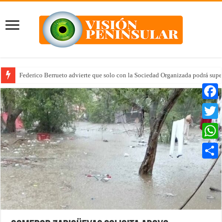
Federico Berrueto advierte que solo con la Sociedad Organizada podrá supe
Faceb
Twitte
Whats
Compar