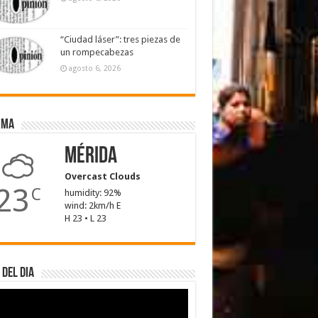
“Ciudad láser”: tres piezas de
un rompecabezas
agosto 6, 2026
ima
Mérida
Overcast Clouds
23
C
humidity: 92%
wind: 2km/h E
H 23 • L 23
 del dia