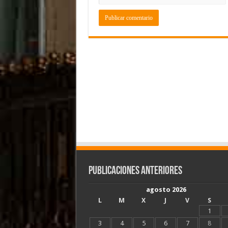
Publicaciones Anteriores
agosto 2026
L
M
X
J
V
S
1
3
4
5
6
7
8