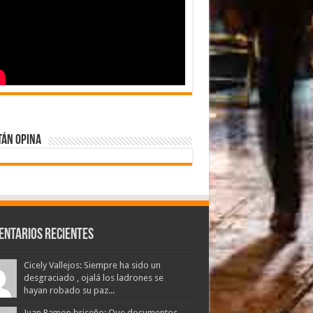
tán Opina
entarios Recientes
Cicely Vallejos: Siempre ha sido un
desgraciado , ojalá los ladrones se
hayan robado su paz...
Juan Ramon briceño: Que documentos