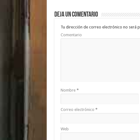
b
er
sA
p
Deja un comentario
o
p
ar
o
p
ti
Tu dirección de correo electrónico no será p
Comentario
k
r
Nombre
*
Correo electrónico
*
Web