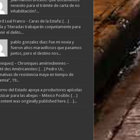
nesesito para el trámite de carta de no
inhabilitación?...
d Leal Franco - Caras de la Estafa: […]
lía y Titeradas trabajarán conjuntamente para
ir el delito...
pablo gonzalez diaz: Fue mi novia y
fueron años maravillosos que pasamos
juntos, pero el destino nos...
niques] – Chroniques amérindiennes –
té des Américanistes: […] Pedro Uc,
rnativas de resistencia maya en tiempo de
mia”, 19...
rno del Estado apoya a productores apícolas
zúcar para las abejas – México Posible: […]
content was originally published here. […]...