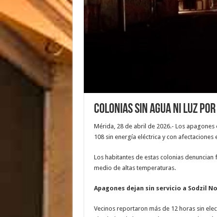
Colonias sin agua ni luz po
Mérida, 28 de abril de 2026.- Los apagones
108 sin energía eléctrica y con afectaciones 
Los habitantes de estas colonias denuncian f
medio de altas temperaturas.
Apagones dejan sin servicio a Sodzil N
Vecinos reportaron más de 12 horas sin electr