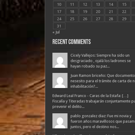
10
11
12
13
14
15
17
18
19
20
21
22
24
25
26
27
28
29
31
« Jul
Recent Comments
Cicely Vallejos: Siempre ha sido un
desgraciado , ojalá los ladrones se
hayan robado su paz...
Juan Ramon briceño: Que documento
nesesito para el trámite de carta de 
inhabilitación?...
Edward Leal Franco - Caras de la Estafa: […]
Fiscalía y Titeradas trabajarán conjuntamente p
prevenir el delito...
pablo gonzalez diaz: Fue mi novia y
fueron años maravillosos que pasam
juntos, pero el destino nos...