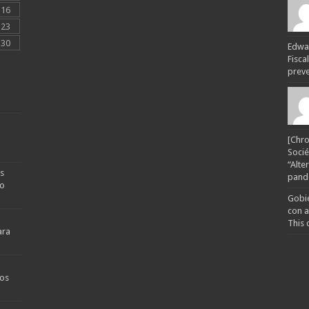
16
23
30
Edwar
Fisca
preven
[Chro
Socié
“Alte
s
pande
no
Gobie
con a
This 
ara
os