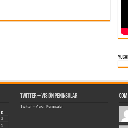
Yuca
Twitter – Visión Peninsular
Com
Twitter – Visión Peninsular
D
2
9