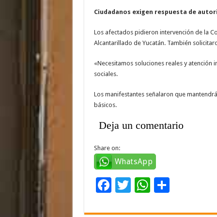
Ciudadanos exigen respuesta de autori
Los afectados pidieron intervención de la Co
Alcantarillado de Yucatán. También solicitar
«Necesitamos soluciones reales y atención i
sociales.
Los manifestantes señalaron que mantendrán
básicos.
Deja un comentario
Share on:
WhatsApp
F
T
W
C
ac
wi
h
o
e
tt
at
m