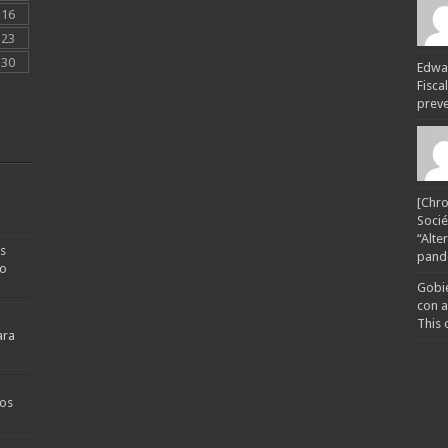
16
23
30
Edwar
Fisca
preven
[Chro
Socié
“Alte
s
pande
no
Gobie
con a
This 
ara
os