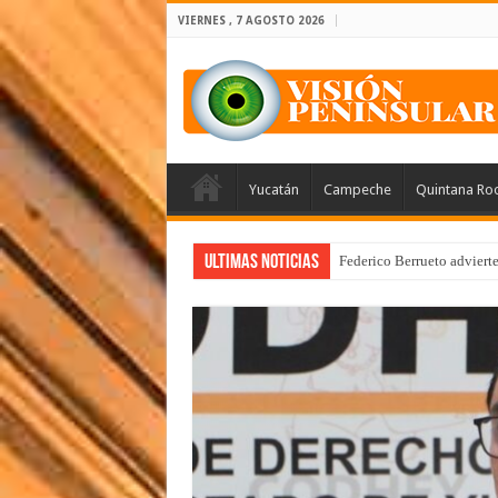
VIERNES , 7 AGOSTO 2026
Yucatán
Campeche
Quintana Ro
Ultimas Noticias
Federico Berrueto adviert