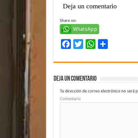
Deja un comentario
Share on:
WhatsApp
F
T
W
C
ac
wi
h
o
e
tt
at
m
b
er
sA
p
Deja un comentario
o
p
ar
o
p
ti
Tu dirección de correo electrónico no será p
Comentario
k
r