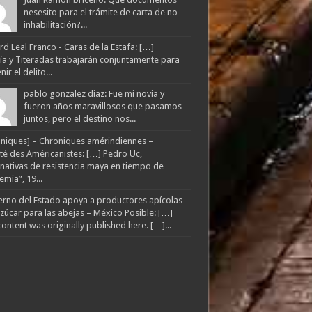
nesesito para el trámite de carta de no
inhabilitación?...
d Leal Franco - Caras de la Estafa: […]
lía y Titeradas trabajarán conjuntamente para
ir el delito...
pablo gonzalez diaz: Fue mi novia y
fueron años maravillosos que pasamos
juntos, pero el destino nos...
niques] – Chroniques amérindiennes –
té des Américanistes: […] Pedro Uc,
rnativas de resistencia maya en tiempo de
mia”, 19...
rno del Estado apoya a productores apícolas
zúcar para las abejas – México Posible: […]
content was originally published here. […]...