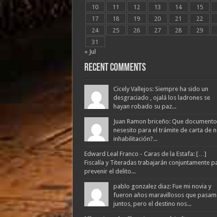
10
11
12
13
14
15
17
18
19
20
21
22
24
25
26
27
28
29
31
« Jul
Recent Comments
Cicely Vallejos: Siempre ha sido un
desgraciado , ojalá los ladrones se
hayan robado su paz...
Juan Ramon briceño: Que documento
nesesito para el trámite de carta de 
inhabilitación?...
Edward Leal Franco - Caras de la Estafa: […]
Fiscalía y Titeradas trabajarán conjuntamente p
prevenir el delito...
pablo gonzalez diaz: Fue mi novia y
fueron años maravillosos que pasam
juntos, pero el destino nos...