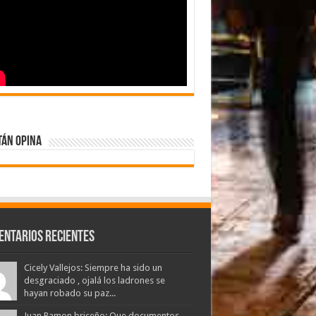
tán Opina
entarios Recientes
Cicely Vallejos: Siempre ha sido un
desgraciado , ojalá los ladrones se
hayan robado su paz...
Juan Ramon briceño: Que documentos