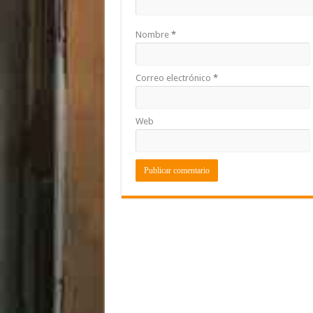
Nombre
*
Correo electrónico
*
Web