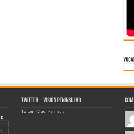
Yuca
Twitter – Visión Peninsular
Com
Twitter – Visión Peninsular
D
2
9