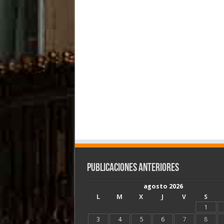
Publicaciones Anteriores
agosto 2026
L
M
X
J
V
S
1
3
4
5
6
7
8