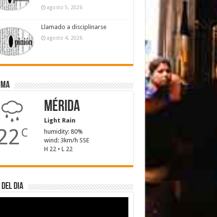
agosto 5, 2026
Llamado a disciplinarse
agosto 4, 2026
ima
Mérida
Light Rain
22
C
humidity: 80%
wind: 3km/h SSE
H 22 • L 22
 del dia