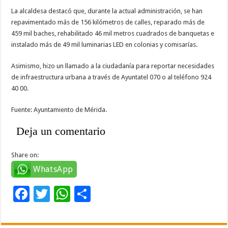
La alcaldesa destacó que, durante la actual administración, se han
repavimentado más de 156 kilómetros de calles, reparado más de
459 mil baches, rehabilitado 46 mil metros cuadrados de banquetas e
instalado más de 49 mil luminarias LED en colonias y comisarías.
Asimismo, hizo un llamado a la ciudadanía para reportar necesidades
de infraestructura urbana a través de Ayuntatel 070 o al teléfono 924
40 00.
Fuente: Ayuntamiento de Mérida.
Deja un comentario
Share on:
WhatsApp
F
T
W
C
ac
wi
h
o
e
tt
at
m