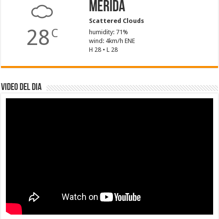
Mérida
Scattered Clouds
28
C
humidity: 71%
wind: 4km/h ENE
H 28 • L 28
Video del dia