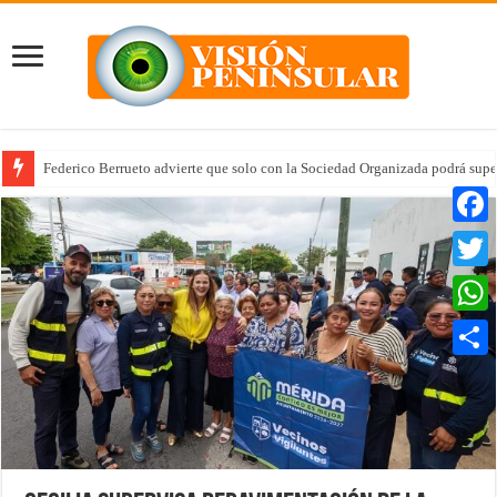
Federico Berrueto advierte que solo con la Sociedad Organizada podrá supe
Faceb
Twitte
Whats
Compar