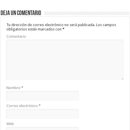
b
er
sA
p
Deja un comentario
o
p
ar
o
p
ti
Tu dirección de correo electrónico no será publicada.
Los campos
obligatorios están marcados con
*
k
r
Comentario
Nombre
*
Correo electrónico
*
Web