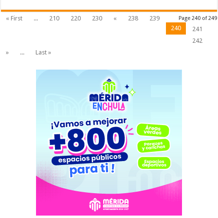
« First
...
210
220
230
«
238
239
Page 240 of 249
240
241
242
»
...
Last »