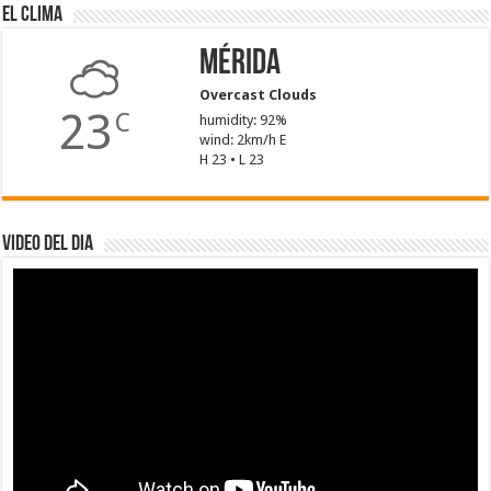
El Clima
Mérida
Overcast Clouds
23
C
humidity: 92%
wind: 2km/h E
H 23 • L 23
Video del dia