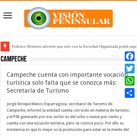
Federico Berrueto advierte que solo con la Sociedad Organizada podrá supe
Campeche
Faceb
Campeche cuenta con importante vocación
Twitte
turística solo falta que se conozca más:
Secretaría de Turismo
Whats
Compar
Jorge Enrique Manos Esparragoza, secretario de Turismo de
Campeche, informó la entidad cuenta con todo en materia de turismo;
y el PIB generado por ese sector es del ocho o nueve por ciento y
cuenta con una vocación turística, pero se conoce poco. Por ello su
insistencia es que lo mejor es la promoción para estar en la mente del
…