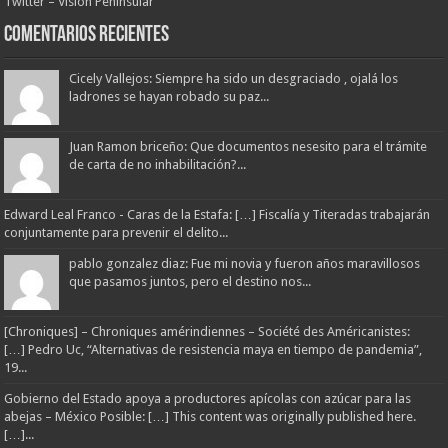
Twitter – Visión Peninsular
Comentarios Recientes
Cicely Vallejos: Siempre ha sido un desgraciado , ojalá los
ladrones se hayan robado su paz...
Juan Ramon briceño: Que documentos nesesito para el trámite
de carta de no inhabilitación?...
Edward Leal Franco - Caras de la Estafa: […] Fiscalía y Titeradas trabajarán
conjuntamente para prevenir el delito...
pablo gonzalez diaz: Fue mi novia y fueron años maravillosos
que pasamos juntos, pero el destino nos...
[Chroniques] – Chroniques amérindiennes – Société des Américanistes:
[…] Pedro Uc, “Alternativas de resistencia maya en tiempo de pandemia”,
19...
Gobierno del Estado apoya a productores apícolas con azúcar para las
abejas – México Posible: […] This content was originally published here.
[…]...