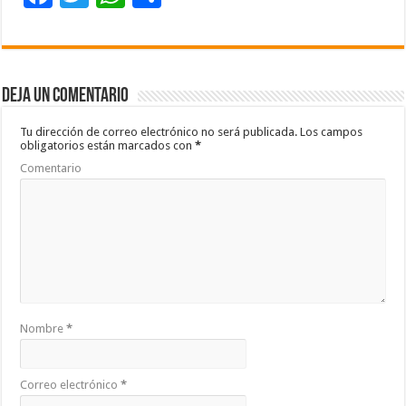
ac
wi
h
o
e
tt
at
m
b
er
sA
p
Deja un comentario
o
p
ar
o
p
ti
Tu dirección de correo electrónico no será publicada.
Los campos
obligatorios están marcados con
*
k
r
Comentario
Nombre
*
Correo electrónico
*