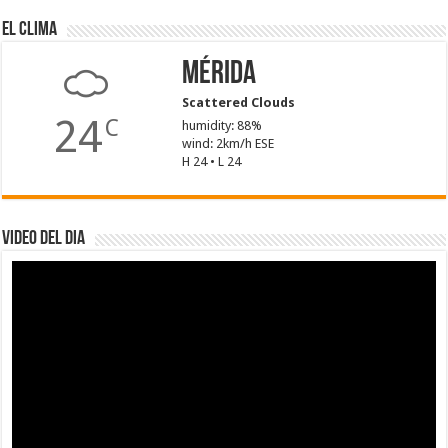
El Clima
Mérida
Scattered Clouds
24
C
humidity: 88%
wind: 2km/h ESE
H 24 • L 24
Video del dia