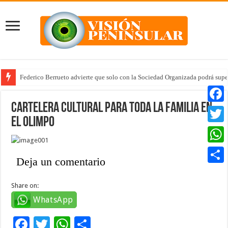
Federico Berrueto advierte que solo con la Sociedad Organizada podrá supe
Cartelera Cultural para toda la familia en
Faceb
el Olimpo
Twitte
Whats
Deja un comentario
Compar
Share on:
WhatsApp
F
T
W
C