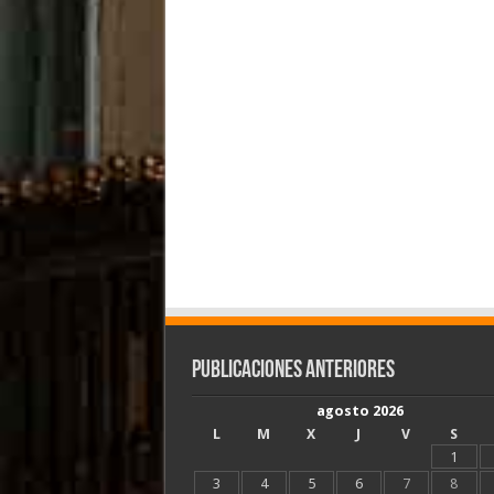
Publicaciones Anteriores
agosto 2026
L
M
X
J
V
S
1
3
4
5
6
7
8