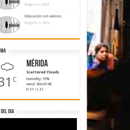
agosto 3, 2026
Educación con valores
agosto 3, 2026
ima
Mérida
Scattered Clouds
31
C
humidity: 70%
wind: 3km/h NE
H 31 • L 31
 del dia