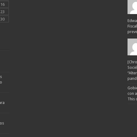
16
23
30
Edwar
Fisca
preven
[Chro
Socié
“Alte
s
pande
no
Gobie
con a
This 
ara
os