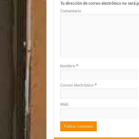
o
p
ti
Tu dirección de correo electrónico no será p
Comentario
k
r
Nombre
*
Correo electrónico
*
Web