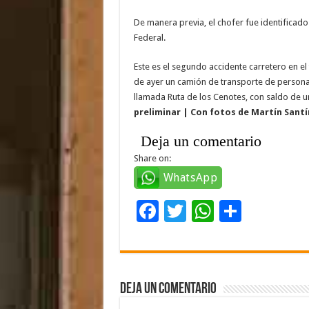
De manera previa, el chofer fue identificad
Federal.
Este es el segundo accidente carretero en e
de ayer un camión de transporte de personal
llamada Ruta de los Cenotes, con saldo de u
preliminar | Con fotos de Martín Sant
Deja un comentario
Share on:
WhatsApp
F
T
W
C
ac
wi
h
o
e
tt
at
m
b
er
sA
p
Deja un comentario
o
p
ar