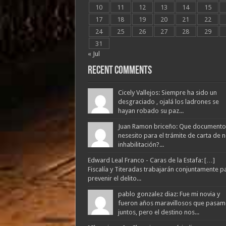
10
11
12
13
14
15
17
18
19
20
21
22
24
25
26
27
28
29
31
« Jul
Recent Comments
Cicely Vallejos: Siempre ha sido un
desgraciado , ojalá los ladrones se
hayan robado su paz...
Juan Ramon briceño: Que documento
nesesito para el trámite de carta de 
inhabilitación?...
Edward Leal Franco - Caras de la Estafa: […]
Fiscalía y Titeradas trabajarán conjuntamente p
prevenir el delito...
pablo gonzalez diaz: Fue mi novia y
fueron años maravillosos que pasam
juntos, pero el destino nos...