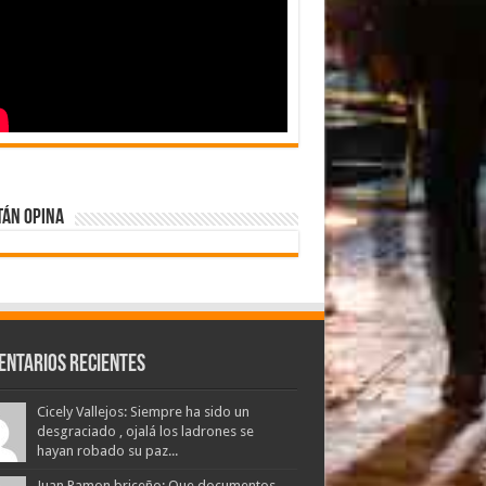
tán Opina
entarios Recientes
Cicely Vallejos: Siempre ha sido un
desgraciado , ojalá los ladrones se
hayan robado su paz...
Juan Ramon briceño: Que documentos