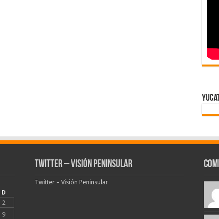
Yuca
Twitter – Visión Peninsular
Com
Twitter – Visión Peninsular
D
2
9