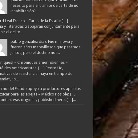
nesesito para el trámite de carta de no
inhabilitación?...
d Leal Franco - Caras de la Estafa: […]
lía y Titeradas trabajarán conjuntamente para
ir el delito...
pablo gonzalez diaz: Fue mi novia y
fueron años maravillosos que pasamos
juntos, pero el destino nos...
niques] – Chroniques amérindiennes –
té des Américanistes: […] Pedro Uc,
rnativas de resistencia maya en tiempo de
mia”, 19...
rno del Estado apoya a productores apícolas
zúcar para las abejas – México Posible: […]
content was originally published here. […]...