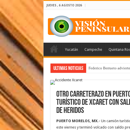
JUEVES , 6 AGOSTO 2026
Yucatán
Campeche
Quintana Ro
Ultimas Noticias
Federico Berrueto adviert
OTRO CARRETERAZO EN PUERTO
turístico de Xcaret con sa
de heridos
PUERTO MORELOS, MX.-
Un camión turísti
este viernes y terminó volcado con saldo p