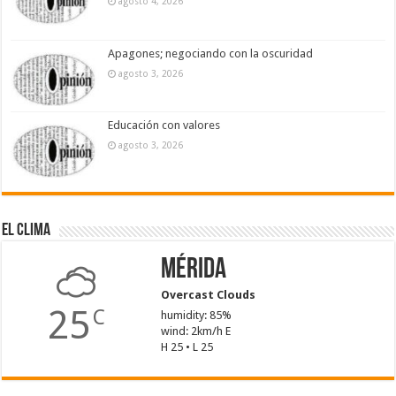
agosto 4, 2026
Apagones; negociando con la oscuridad
agosto 3, 2026
Educación con valores
agosto 3, 2026
El Clima
Mérida
Overcast Clouds
25
C
humidity: 85%
wind: 2km/h E
H 25 • L 25