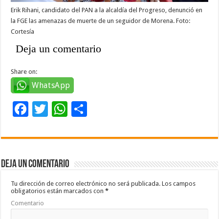
Erik Rihani, candidato del PAN a la alcaldía del Progreso, denunció en
la FGE las amenazas de muerte de un seguidor de Morena. Foto:
Cortesía
Deja un comentario
Share on:
WhatsApp
F
T
W
C
ac
wi
h
o
e
tt
at
m
b
er
sA
p
Deja un comentario
o
p
ar
o
p
ti
Tu dirección de correo electrónico no será publicada.
Los campos
obligatorios están marcados con
*
k
r
Comentario