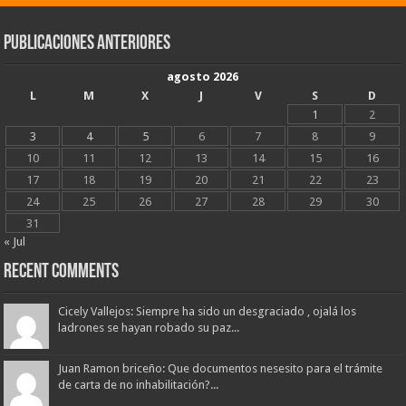
Publicaciones Anteriores
agosto 2026
L
M
X
J
V
S
D
1
2
3
4
5
6
7
8
9
10
11
12
13
14
15
16
17
18
19
20
21
22
23
24
25
26
27
28
29
30
31
« Jul
Recent Comments
Cicely Vallejos: Siempre ha sido un desgraciado , ojalá los
ladrones se hayan robado su paz...
Juan Ramon briceño: Que documentos nesesito para el trámite
de carta de no inhabilitación?...