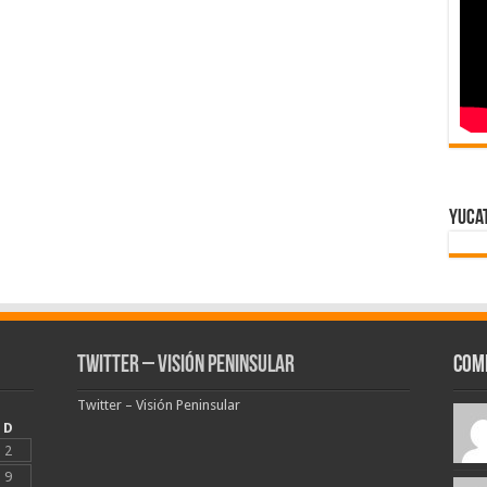
Yuca
Twitter – Visión Peninsular
Com
Twitter – Visión Peninsular
D
2
9