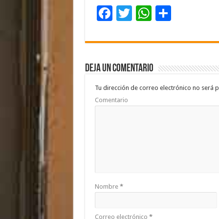
F
T
W
C
ac
wi
h
o
e
tt
at
m
b
er
sA
p
Deja un comentario
o
p
ar
o
p
ti
Tu dirección de correo electrónico no será p
Comentario
k
r
Nombre
*
Correo electrónico
*