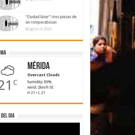
“Ciudad láser”: tres piezas de
un rompecabezas
agosto 6, 2026
ima
Mérida
Overcast Clouds
21
C
humidity: 89%
wind: 2km/h SE
H 21 • L 21
 del dia