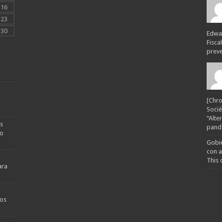
16
23
30
Edwar
Fisca
preven
[Chro
Socié
“Alte
s
pande
no
Gobie
con a
This 
ara
os