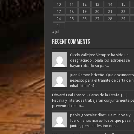
10
11
12
13
14
15
17
18
19
20
21
22
24
25
26
27
28
29
31
« Jul
Recent Comments
Cicely Vallejos: Siempre ha sido un
desgraciado , ojalá los ladrones se
hayan robado su paz...
Juan Ramon briceño: Que documento
nesesito para el trámite de carta de 
inhabilitación?...
Edward Leal Franco - Caras de la Estafa: […]
Fiscalía y Titeradas trabajarán conjuntamente p
prevenir el delito...
pablo gonzalez diaz: Fue mi novia y
fueron años maravillosos que pasam
juntos, pero el destino nos...