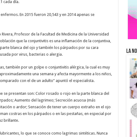
1 cada día.
09 enfermos. En 2015 fueron 20,543 y en 2014 apenas se
o Rivera, Profesor de la Facultad de Medicina de la Universidad
ación que la conjuntivitis es una inflamación de la conjuntiva,
parte blanca del ojo y también los párpados por su cara
La No
usada por virus, bacterias o alergia.
s, también por un golpe o conjuntivitis alérgica, la cual es muy
aproximadamente una semana y afecta mayormente a los niños,
 comparado con el de un adulto” apuntó el especialista.
e se presentan son: Color rosado o rojo en la parte blanca del
párpados; Aumento del lagrimeo; Secreción acuosa (más
 irritación o ardor; Sensación de tener un cuerpo extraño en el ojo
rman costras en los párpados o en las pestañas, en especial por
z brillante.
ubricantes, lo que se conoce como lagrimas sintéticas. Nunca