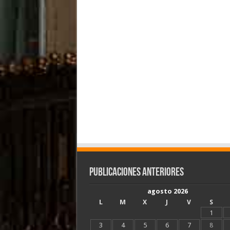
Publicaciones Anteriores
agosto 2026
L
M
X
J
V
S
1
3
4
5
6
7
8