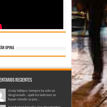
tán Opina
entarios Recientes
Cicely Vallejos: Siempre ha sido un
desgraciado , ojalá los ladrones se
hayan robado su paz...
Juan Ramon briceño: Que documentos