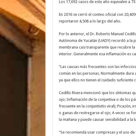
Los 17,692 casos de este año equivalen a 73.
En 2016 se cerró el conteo oficial con 20,4
reportaron 4,508 a lo largo del año.
Por lo anterior, el Dr. Roberto Manuel Cedill
Autónoma de Yucatán (UADY) recordó a la pobl
membrana casi transparente que recubre la 
interior. Generalmente esa inflamación es ca
“Las causas más frecuentes son las infecciosa
común en las personas. Normalmente dura 
ya que ellos no tienen el cuidado suficiente
Cedillo Rivera mencionó que los síntomas qu
ojo; Inflamación de la conjuntiva o de los 
frecuente en la conjuntivitis viral); Picazón,
o ganas de restregarse el ojo; A veces se fo
la mañana y puede causar sensibilidad a la lu
“Se recomienda usar compresas y el uso de l