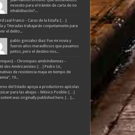
nesesito para el trámite de carta de no
inhabilitación?...
d Leal Franco - Caras de la Estafa: […]
lía y Titeradas trabajarán conjuntamente para
ir el delito...
pablo gonzalez diaz: Fue mi novia y
fueron años maravillosos que pasamos
juntos, pero el destino nos...
niques] – Chroniques amérindiennes –
té des Américanistes: […] Pedro Uc,
rnativas de resistencia maya en tiempo de
mia”, 19...
rno del Estado apoya a productores apícolas
zúcar para las abejas – México Posible: […]
content was originally published here. […]...